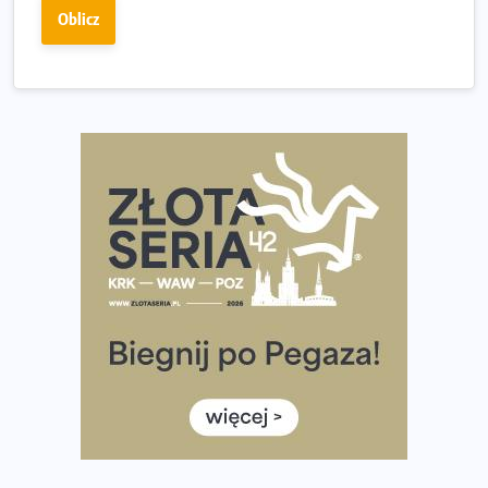
Złota Seria 42 rośnie. Coraz więcej maratończyków
Oblicz
wybiera wyzwanie trzech największych maratonów w
Polsce
Praska 5k Run gospodarzem Mistrzostw Polski
Największy Bieg Powstania Warszawskiego w historii.
Ponad 12 tysięcy uczestników pobiegło dla Bohaterów!
Tętno vs tempo – czym kierować się w bieganiu?
Co ma dużo białka? Produkty, które warto włączyć do
diety
Rozbiegany Olsztyn szykuje się na weekend z
półmaratonem
Już w tę sobotę 35. Bieg Powstania Warszawskiego.
Wystartuje rekordowa liczba uczestników
35. Bieg Powstania Warszawskiego – praktyczny
poradnik przed startem