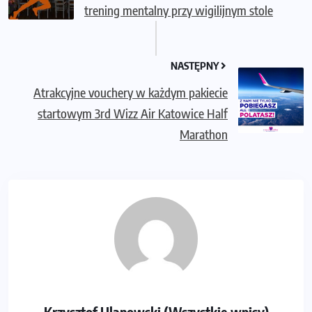
trening mentalny przy wigilijnym stole
NASTĘPNY
Atrakcyjne vouchery w każdym pakiecie
startowym 3rd Wizz Air Katowice Half
Marathon
Krzysztof Ulanowski (Wszystkie wpisy)