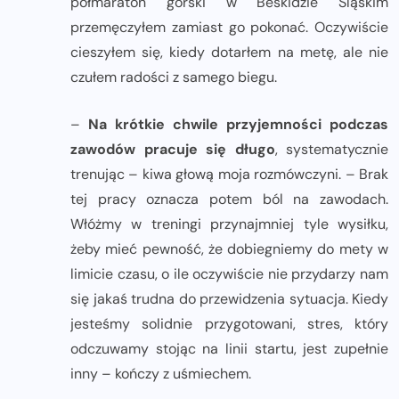
półmaraton górski w Beskidzie Śląskim
przemęczyłem zamiast go pokonać. Oczywiście
cieszyłem się, kiedy dotarłem na metę, ale nie
czułem radości z samego biegu.
–
Na krótkie chwile przyjemności podczas
zawodów pracuje się długo
, systematycznie
trenując – kiwa głową moja rozmówczyni. – Brak
tej pracy oznacza potem ból na zawodach.
Włóżmy w treningi przynajmniej tyle wysiłku,
żeby mieć pewność, że dobiegniemy do mety w
limicie czasu, o ile oczywiście nie przydarzy nam
się jakaś trudna do przewidzenia sytuacja. Kiedy
jesteśmy solidnie przygotowani, stres, który
odczuwamy stojąc na linii startu, jest zupełnie
inny – kończy z uśmiechem.