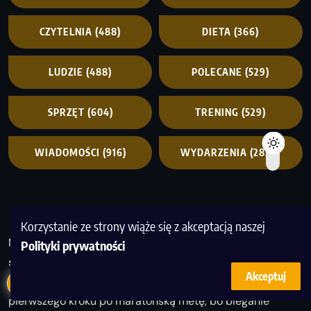
CZYTELNIA
(488)
DIETA
(366)
LUDZIE
(488)
POLECANE
(529)
SPRZĘT
(604)
TRENING
(529)
WIADOMOŚCI
(916)
WYDARZENIA
(2854)
Korzystanie ze strony wiąże się z akceptacją naszej
MagazynBieganie to miejsce, gdzie pasja do ruchu
Polityki prywatności
spotyka się z wiedzą i inspiracją. Tworzymy
Akceptuj
przestrzeń dla biegaczy na każdym poziomie – od
pierwszego kroku po maratońską metę, bo bieganie