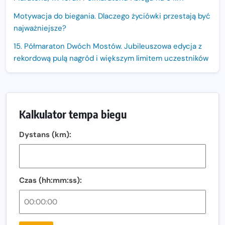
Motywacja do biegania. Dlaczego życiówki przestają być
najważniejsze?
15. Półmaraton Dwóch Mostów. Jubileuszowa edycja z
rekordową pulą nagród i większym limitem uczestników
Trasa 48. Maratonu Warszawskiego odkryta.
Sprawdzony przebieg i profil stworzony do szybkiego
biegania
Kalkulator tempa biegu
Oficjalna koszulka LOTTO 25. Poznań Maratonu!
Dystans (km):
Amazfit Balance 3: Kompleksowe narzędzie dla biegacza
i zawodnika Hyrox?
Regeneracja w bieganiu. Co warto o niej wiedzieć?
Czas (hh:mm:ss):
Ostatnie wolne miejsca na jubileuszowy Bieg
Fabrykanta. Organizatorzy odkrywają trasę dzień po
dniu.