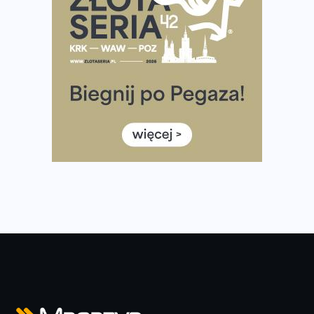
Rozbiegany Olsztyn szykuje się na weekend z
półmaratonem
Już w tę sobotę 35. Bieg Powstania Warszawskiego.
Wystartuje rekordowa liczba uczestników
35. Bieg Powstania Warszawskiego – praktyczny
poradnik przed startem
Ile razy w tygodniu biegać? 3 treningi wystarczą? Jak
często biegać, żeby robić postępy