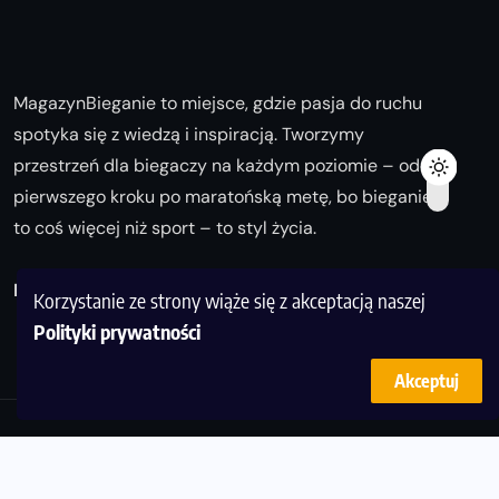
MagazynBieganie to miejsce, gdzie pasja do ruchu
spotyka się z wiedzą i inspiracją. Tworzymy
przestrzeń dla biegaczy na każdym poziomie – od
pierwszego kroku po maratońską metę, bo bieganie
to coś więcej niż sport – to styl życia.
Biegaj z nami i odkrywaj swoją najlepszą wersję!
Korzystanie ze strony wiąże się z akceptacją naszej
Polityki prywatności
Akceptuj
© Copyright 2025
magazynbieganie.pl
powered by
FoolProofSoft