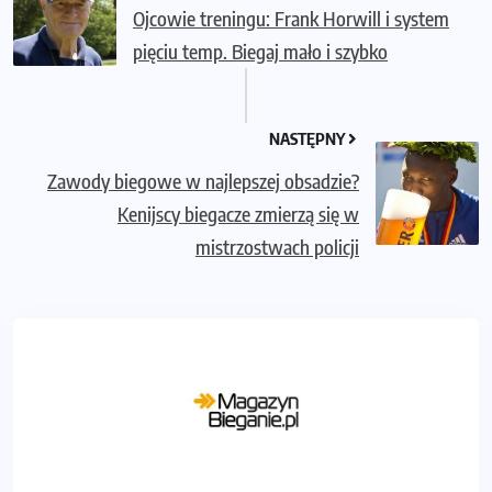
Ojcowie treningu: Frank Horwill i system
pięciu temp. Biegaj mało i szybko
NASTĘPNY
Zawody biegowe w najlepszej obsadzie?
Kenijscy biegacze zmierzą się w
mistrzostwach policji