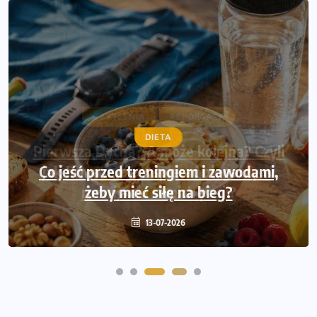
CZYTELNIA
REPORTAŻE
Pierwsza Dycha? A może kolejna? Czyli
jak firma może wspierać biegaczy w
rozwijaniu swoich pasji?
07-07-2026