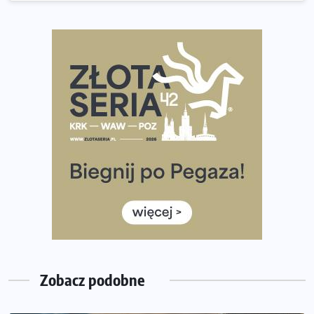
wybiera wyzwanie trzech największych maratonów w
Polsce
Praska 5k Run gospodarzem Mistrzostw Polski
Największy Bieg Powstania Warszawskiego w historii.
Ponad 12 tysięcy uczestników pobiegło dla Bohaterów!
Tętno vs tempo – czym kierować się w bieganiu?
Co ma dużo białka? Produkty, które warto włączyć do
diety
Rozbiegany Olsztyn szykuje się na weekend z
półmaratonem
Już w tę sobotę 35. Bieg Powstania Warszawskiego.
Wystartuje rekordowa liczba uczestników
Zobacz podobne