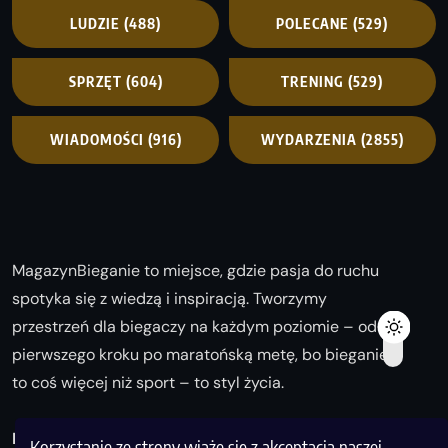
LUDZIE
(488)
POLECANE
(529)
SPRZĘT
(604)
TRENING
(529)
WIADOMOŚCI
(916)
WYDARZENIA
(2855)
MagazynBieganie to miejsce, gdzie pasja do ruchu
spotyka się z wiedzą i inspiracją. Tworzymy
przestrzeń dla biegaczy na każdym poziomie – od
pierwszego kroku po maratońską metę, bo bieganie
to coś więcej niż sport – to styl życia.
Biegaj z nami i odkrywaj swoją najlepszą wersję!
Korzystanie ze strony wiąże się z akceptacją naszej