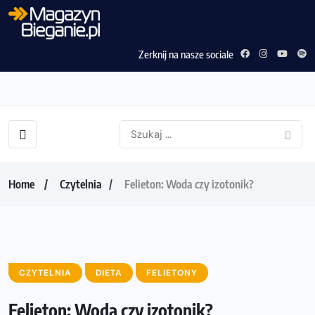
Zerknij na nasze sociale
Home
Czytelnia
Felieton: Woda czy izotonik?
CZYTELNIA
DIETA
FELIETONY
Felieton: Woda czy izotonik?