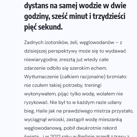
dystans na samej wodzie w dwie
godziny, sześć minut i trzydzieści
pięć sekund.
Żadnych izotoników, żeli, węglowodanów – z
dzisiejszej perspektywy może się to wydawać
niewiarygodne, zresztą już wtedy całe
zdarzenie odbiło się szerokim echem.
Wytłumaczenie (całkiem racjonalne) brzmiało:
nie czułem takiej potrzeby, treningi
wykonywałem, pijąc tylko wodę, wolałem nie
ryzykować. Nie był to w każdym razie udany
bieg, Haile jak na prawdziwego mistrza przystało,
wyciągnął wnioski, zastąpił wodę mieszanką
węglowodanową, pobił dwukrotnie rekord
świata… i w 2012 roku w Berlinie zszedł z trasy z