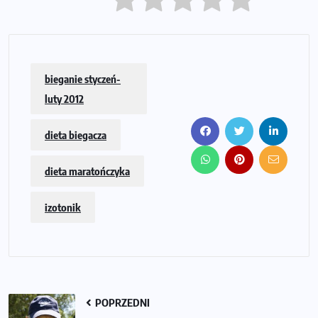
bieganie styczeń-
luty 2012
dieta biegacza
dieta maratończyka
izotonik
POPRZEDNI