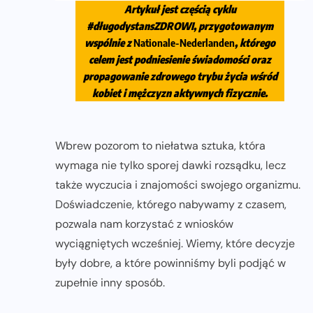
Artykuł jest częścią cyklu
#długodystansZDROWI
, przygotowanym
wspólnie z
Nationale-Nederlanden
, którego
celem jest podniesienie świadomości oraz
propagowanie zdrowego trybu życia wśród
kobiet i mężczyzn aktywnych fizycznie.
Wbrew pozorom to niełatwa sztuka, która
wymaga nie tylko sporej dawki rozsądku, lecz
także wyczucia i znajomości swojego organizmu.
Doświadczenie, którego nabywamy z czasem,
pozwala nam korzystać z wniosków
wyciągniętych wcześniej. Wiemy, które decyzje
były dobre, a które powinniśmy byli podjąć w
zupełnie inny sposób.