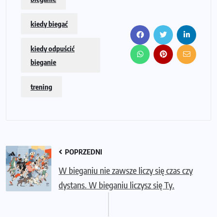
kiedy biegać
kiedy odpuścić
bieganie
trening
POPRZEDNI
W bieganiu nie zawsze liczy się czas czy
dystans. W bieganiu liczysz się Ty.