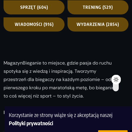
SPRZĘT
(604)
TRENING
(529)
WIADOMOŚCI
(916)
WYDARZENIA
(2854)
MagazynBieganie to miejsce, gdzie pasja do ruchu
spotyka się z wiedzą i inspiracją. Tworzymy
przestrzeń dla biegaczy na każdym poziomie – od
pierwszego kroku po maratońską metę, bo bieganie
to coś więcej niż sport – to styl życia.
Biegaj z nami i odkrywaj swoją najlepszą wersję!
Korzystanie ze strony wiąże się z akceptacją naszej
Polityki prywatności