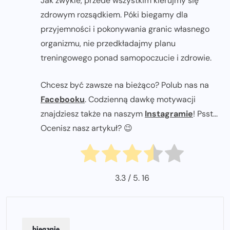
Jak zwykle, przede wszystkim kierujmy się
zdrowym rozsądkiem. Póki biegamy dla
przyjemności i pokonywania granic własnego
organizmu, nie przedkładajmy planu
treningowego ponad samopoczucie i zdrowie.
Chcesz być zawsze na bieżąco? Polub nas na
Facebooku
. Codzienną dawkę motywacji
znajdziesz także na naszym
Instagramie
! Psst...
Ocenisz nasz artykuł? 😉
3.3
/ 5.
16
bieganie