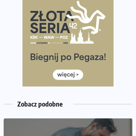
Ponad 12 tysięcy uczestników pobiegło dla Bohaterów!
Tętno vs tempo – czym kierować się w bieganiu?
Co ma dużo białka? Produkty, które warto włączyć do
diety
Rozbiegany Olsztyn szykuje się na weekend z
półmaratonem
Już w tę sobotę 35. Bieg Powstania Warszawskiego.
Wystartuje rekordowa liczba uczestników
35. Bieg Powstania Warszawskiego – praktyczny
poradnik przed startem
Zobacz podobne