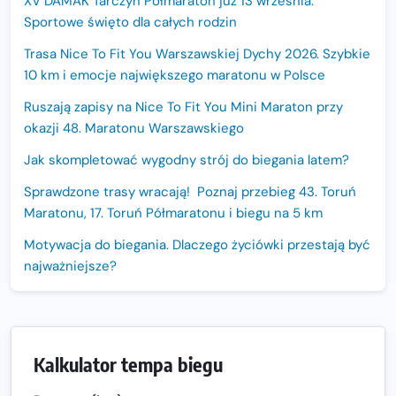
XV DAMAK Tarczyn Półmaraton już 13 września.
Sportowe święto dla całych rodzin
Trasa Nice To Fit You Warszawskiej Dychy 2026. Szybkie
10 km i emocje największego maratonu w Polsce
Ruszają zapisy na Nice To Fit You Mini Maraton przy
okazji 48. Maratonu Warszawskiego
Jak skompletować wygodny strój do biegania latem?
Sprawdzone trasy wracają! Poznaj przebieg 43. Toruń
Maratonu, 17. Toruń Półmaratonu i biegu na 5 km
Motywacja do biegania. Dlaczego życiówki przestają być
najważniejsze?
15. Półmaraton Dwóch Mostów. Jubileuszowa edycja z
rekordową pulą nagród i większym limitem uczestników
Trasa 48. Maratonu Warszawskiego odkryta.
Kalkulator tempa biegu
Sprawdzony przebieg i profil stworzony do szybkiego
biegania