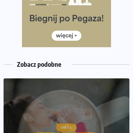
Co ma dużo białka? Produkty, które warto włączyć do
diety
Rozbiegany Olsztyn szykuje się na weekend z
półmaratonem
Już w tę sobotę 35. Bieg Powstania Warszawskiego.
Wystartuje rekordowa liczba uczestników
Zobacz podobne