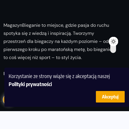
MagazynBieganie to miejsce, gdzie pasja do ruchu
spotyka się z wiedzą i inspiracją. Tworzymy
przestrzeń dla biegaczy na każdym poziomie – od
pierwszego kroku po maratońską metę, bo bieganie
to coś więcej niż sport – to styl życia.
Biegaj z nami i odkrywaj swoją najlepszą wersję!
Korzystanie ze strony wiąże się z akceptacją naszej
Polityki prywatności
Akceptuj
© Copyright 2025
magazynbieganie.pl
powered by
FoolProofSoft