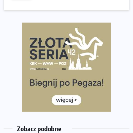
Tętno vs tempo – czym kierować się w bieganiu?
Co ma dużo białka? Produkty, które warto włączyć do
diety
Rozbiegany Olsztyn szykuje się na weekend z
półmaratonem
Już w tę sobotę 35. Bieg Powstania Warszawskiego.
Wystartuje rekordowa liczba uczestników
35. Bieg Powstania Warszawskiego – praktyczny
poradnik przed startem
Ile razy w tygodniu biegać? 3 treningi wystarczą? Jak
często biegać, żeby robić postępy
Już w ten weekend! Przed nami Nocny Portowy Maraton
i Półmaraton Szczeciński. Wszystko, co warto wiedzieć
Zobacz podobne