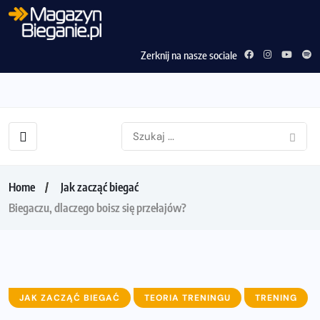
Zerknij na nasze sociale
Home
Jak zacząć biegać
Biegaczu, dlaczego boisz się przełajów?
JAK ZACZĄĆ BIEGAĆ
TEORIA TRENINGU
TRENING