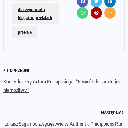
dlaczego warto
biegać w przełajach
przełaje
POPRZEDNI
Koniec kariery Artura Kuciapskiego. “Powrót do sportu jest
niemożliwy”
NASTĘPNY
Łukasz Sagan po zwycięstwie w Authentic Phidippides Run: