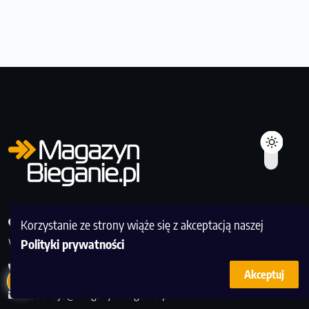
Redakcja Magazyn Bieganie, ul. Murmańska 25, 04-204
Korzystanie ze strony wiąże się z akceptacją naszej
Warszawa
Polityki prywatności
510 175 463
Akceptuj
redakcja@magazynbieganie.pl