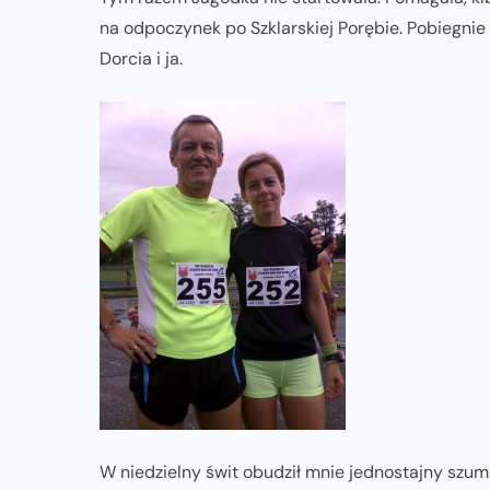
ZAPOWIEDZI IMPREZ
na odpoczynek po Szklarskiej Porębie. Pobiegnie
Dorcia i ja.
Trasa 48. Maratonu
Warszawskiego odkryta.
Sprawdzony przebieg i profil
stworzony do szybkiego biegania
05-08-2026
W niedzielny świt obudził mnie jednostajny szum. 