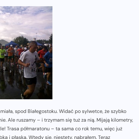
śmiała, spod Białegostoku. Widać po sylwetce, że szybko
nie. Ale ruszamy – i trzymam się tuż za nią. Mijają kilometry,
le! Trasa półmaratonu – ta sama co rok temu, więc już
a i płaska. Wtedy się, niestety, nabrałem. Teraz