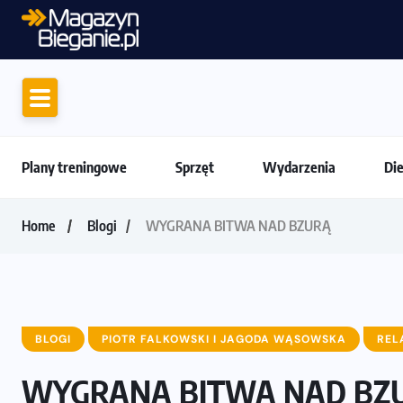
Amazfit Balance 3: Kompleksowe narzędzie
Plany treningowe
Sprzęt
Wydarzenia
Di
Home
Blogi
WYGRANA BITWA NAD BZURĄ
BLOGI
PIOTR FALKOWSKI I JAGODA WĄSOWSKA
REL
WYGRANA BITWA NAD BZ