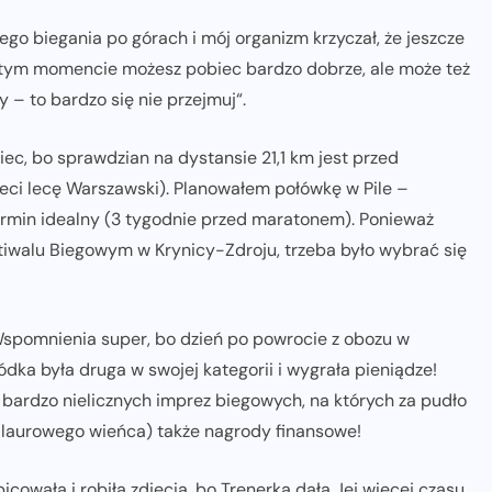
go biegania po górach i mój organizm krzyczał, że jeszcze
w tym momencie możesz pobiec bardzo dobrze, ale może też
y – to bardzo się nie przejmuj“.
c, bo sprawdzian na dystansie 21,1 km jest przed
ci lecę Warszawski). Planowałem połówkę w Pile –
 termin idealny (3 tygodnie przed maratonem). Ponieważ
iwalu Biegowym w Krynicy-Zdroju, trzeba było wybrać się
Wspomnienia super, bo dzień po powrocie z obozu w
gódka była druga w swojej kategorii i wygrała pieniądze!
 bardzo nielicznych imprez biegowych, na których za pudło
 laurowego wieńca) także nagrody finansowe!
cowała i robiła zdjęcia, bo Trenerka dała Jej więcej czasu