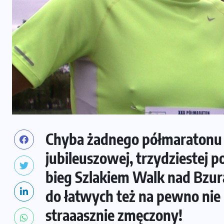
Chyba żadnego półmaratonu n
jubileuszowej, trzydziestej 
bieg Szlakiem Walk nad Bzurą
do łatwych też na pewno nie 
straaasznie zmęczony!