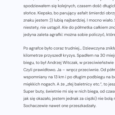
spodziewałem się kolejnych, czasem dość długic
słońce. Kiepsko, bo parujący asfalt śmierdzi obrzy
znaku jestem :)) lubią najbardziej. I mocno wiało.
niestety, nie ustąpił. Ale do półmetka całkiem zn
jedyna zaleta agrafki: można sobie policzyć, któr
Po agrafce było coraz trudniej… Dziewczyna znikł
kilometrze przyszedł kryzys. Spadłem na 30 miejs
biegu, to był Andrzej Witczak, w przeciwieństwie
Czyli prawidłowo. Ja – wręcz przeciwnie. Od półm
wspomniany na 13 km i po długim podbiegu na bod
miękkich nogach. A że „złej baletnicy etc.“, to
Super buty, świetnie mi się w nich biega, od cza
jak się okazało, jestem jednak za ciężki) nie bol
Sochaczewie nawet one przeszkadzały.