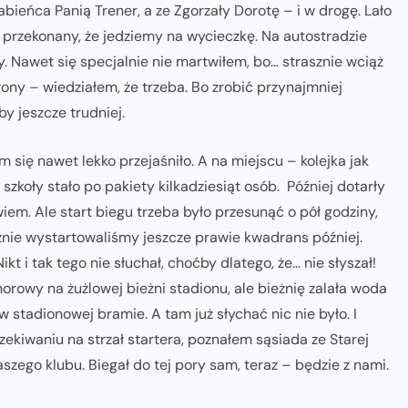
Żabieńca Panią Trener, a ze Zgorzały Dorotę – i w drogę. Lało
 przekonany, że jedziemy na wycieczkę. Na autostradzie
 Nawet się specjalnie nie martwiłem, bo… strasznie wciąż
trony – wiedziałem, że trzeba. Bo zrobić przynajmniej
y jeszcze trudniej.
się nawet lekko przejaśniło. A na miejscu – kolejka jak
zkoły stało po pakiety kilkadziesiąt osób. Później dotarły
iem. Ale start biegu trzeba było przesunąć o pół godziny,
nie wystartowaliśmy jeszcze prawie kwadrans później.
t i tak tego nie słuchał, choćby dlatego, że… nie słyszał!
rowy na żużlowej bieżni stadionu, ale bieżnię zalała woda
 w stadionowej bramie. A tam już słychać nic nie było. I
ekiwaniu na strzał startera, poznałem sąsiada ze Starej
szego klubu. Biegał do tej pory sam, teraz – będzie z nami.