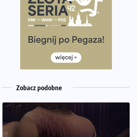
Już w ten weekend! Przed nami Nocny Portowy
Maraton i Półmaraton Szczeciński. Wszystko, co warto
wiedzieć
European Marathon Classics – jak zweryfikować swój
wynik
Medal i koszulka 35. Biegu Powstania Warszawskiego.
Na listach startowych są jeszcze wolne miejsca
Jaki smartwatch dla biegaczy, którzy chcą też przy
okazji trenować pod HYROX?
Jak zaplanować domowe cardio bez przepełniania
Zobacz podobne
mieszkania sprzętem
NADCHODZĄCE IMPREZY
WYDARZENIA