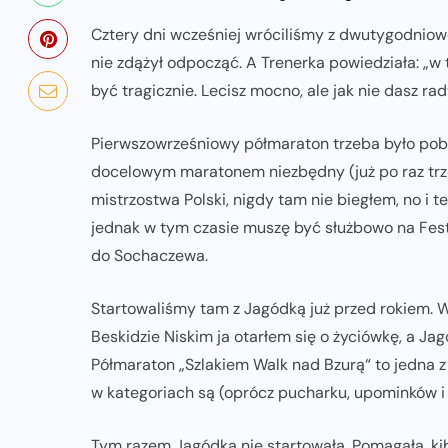
Cztery dni wcześniej wróciliśmy z dwutygodniowe
nie zdążył odpocząć. A Trenerka powiedziała: „
być tragicznie. Lecisz mocno, ale jak nie dasz rad
Pierwszowrześniowy półmaraton trzeba było pobie
docelowym maratonem niezbędny (już po raz trze
mistrzostwa Polski, nigdy tam nie biegłem, no i
jednak w tym czasie muszę być służbowo na Fest
do Sochaczewa.
Startowaliśmy tam z Jagódką już przed rokiem. 
Beskidzie Niskim ja otarłem się o życiówkę, a Ja
Półmaraton „Szlakiem Walk nad Bzurą“ to jedna z
w kategoriach są (oprócz pucharku, upominków i
NADCHODZĄCE IMPREZY
WYDARZENIA
Tym razem Jagódka nie startowała. Pomagała, kibi