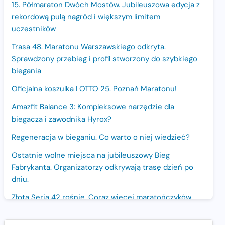
15. Półmaraton Dwóch Mostów. Jubileuszowa edycja z
rekordową pulą nagród i większym limitem
uczestników
Trasa 48. Maratonu Warszawskiego odkryta.
Sprawdzony przebieg i profil stworzony do szybkiego
biegania
Oficjalna koszulka LOTTO 25. Poznań Maratonu!
Amazfit Balance 3: Kompleksowe narzędzie dla
biegacza i zawodnika Hyrox?
Regeneracja w bieganiu. Co warto o niej wiedzieć?
Ostatnie wolne miejsca na jubileuszowy Bieg
Fabrykanta. Organizatorzy odkrywają trasę dzień po
dniu.
Złota Seria 42 rośnie. Coraz więcej maratończyków
wybiera wyzwanie trzech największych maratonów w
Polsce