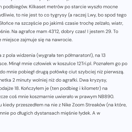
h podbiegów. Kilkaset metrów po starcie wyszło mocne
dliwie, to nie jest to co tygrysy (a raczej Lwy, bo spod tego
 Słońce na szczęście po jakimś czasie trochę zelżało, wiatr,
ośnie. Na agrafce mam 43’12, dobry czas! I jestem 29. To
e miejsce zajmuje się na nawrocie.
a z pola widzenia (wygrała ten półmaraton!), na 13
ce. Minął mnie człowiek w koszulce 12Tri.pl. Poznałem go po
 do mnie pobiegł drugą połówkę ciut szybciej niż pierwszą.
etka 2 minuty wolniej niż do agrafki. Dwa kryzysy,
ajże 18. Kończyłem je (ten podbieg i kilometr) na
 jeszcze coś mnie koszmarnie uwierało w prawym NB890.
su kiedy przeszedłem na nie z Nike Zoom Streaków (na które,
ą mnie po długich dystansach mięśnie łydek. A w