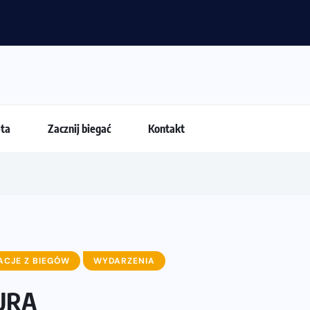
 dla biegacza i zawodnika Hyrox?
eta
Zacznij biegać
Kontakt
ACJE Z BIEGÓW
WYDARZENIA
URĄ