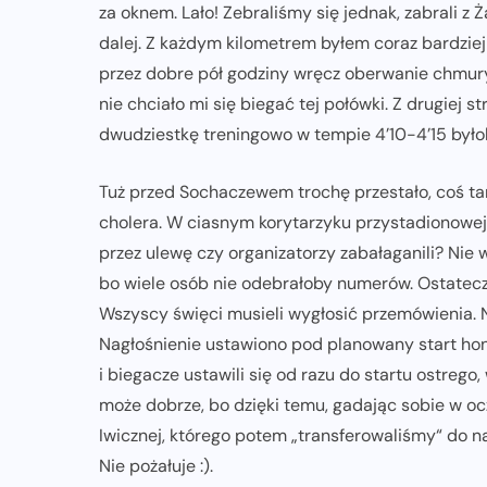
za oknem. Lało! Zebraliśmy się jednak, zabrali z 
dalej. Z każdym kilometrem byłem coraz bardziej
przez dobre pół godziny wręcz oberwanie chmury.
nie chciało mi się biegać tej połówki. Z drugiej s
dwudziestkę treningowo w tempie 4’10-4’15 byłob
Tuż przed Sochaczewem trochę przestało, coś tam 
cholera. W ciasnym korytarzyku przystadionowej s
przez ulewę czy organizatorzy zabałaganili? Nie w
bo wiele osób nie odebrałoby numerów. Ostatecz
Wszyscy święci musieli wygłosić przemówienia. Nik
Nagłośnienie ustawiono pod planowany start hono
i biegacze ustawili się od razu do startu ostrego,
może dobrze, bo dzięki temu, gadając sobie w ocz
Iwicznej, którego potem „transferowaliśmy“ do na
Nie pożałuje :).