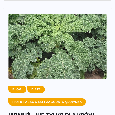
BLOGI
DIETA
PIOTR FALKOWSKI I JAGODA WĄSOWSKA
JARMUŻ – NIE TYLKO DLA KRÓW