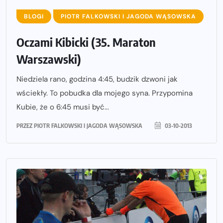
BLOGI
PIOTR FALKOWSKI I JAGODA WĄSOWSKA
Oczami Kibicki (35. Maraton
Warszawski)
Niedziela rano, godzina 4:45, budzik dzwoni jak
wściekły. To pobudka dla mojego syna. Przypomina
Kubie, że o 6:45 musi być...
PRZEZ
PIOTR FALKOWSKI I JAGODA WĄSOWSKA
03-10-2013