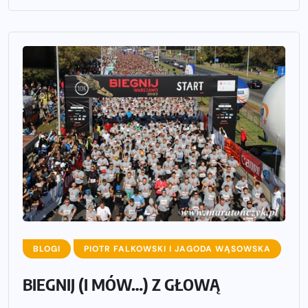
BLOGI
PIOTR FALKOWSKI I JAGODA WĄSOWSKA
BIEGNIJ (I MÓW…) Z GŁOWĄ