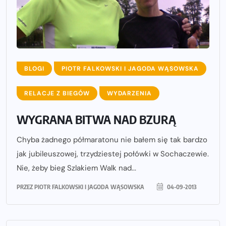
BLOGI
PIOTR FALKOWSKI I JAGODA WĄSOWSKA
RELACJE Z BIEGÓW
WYDARZENIA
WYGRANA BITWA NAD BZURĄ
Chyba żadnego półmaratonu nie bałem się tak bardzo
jak jubileuszowej, trzydziestej połówki w Sochaczewie.
Nie, żeby bieg Szlakiem Walk nad...
PRZEZ
PIOTR FALKOWSKI I JAGODA WĄSOWSKA
04-09-2013