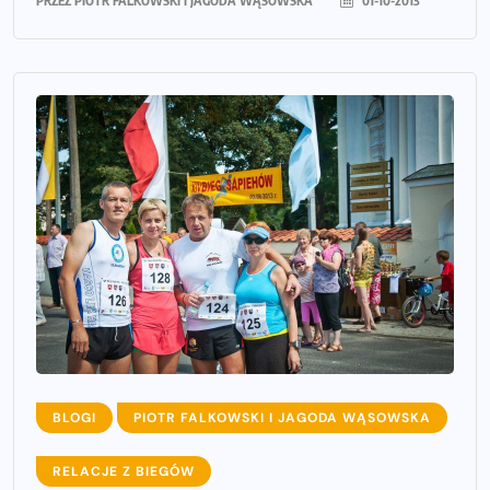
PRZEZ
PIOTR FALKOWSKI I JAGODA WĄSOWSKA
01-10-2013
BLOGI
PIOTR FALKOWSKI I JAGODA WĄSOWSKA
RELACJE Z BIEGÓW