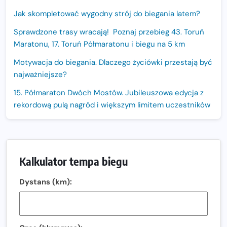
Jak skompletować wygodny strój do biegania latem?
Sprawdzone trasy wracają! Poznaj przebieg 43. Toruń
Maratonu, 17. Toruń Półmaratonu i biegu na 5 km
Motywacja do biegania. Dlaczego życiówki przestają być
najważniejsze?
15. Półmaraton Dwóch Mostów. Jubileuszowa edycja z
rekordową pulą nagród i większym limitem uczestników
Trasa 48. Maratonu Warszawskiego odkryta.
Sprawdzony przebieg i profil stworzony do szybkiego
biegania
Kalkulator tempa biegu
Oficjalna koszulka LOTTO 25. Poznań Maratonu!
Dystans (km):
Amazfit Balance 3: Kompleksowe narzędzie dla biegacza
i zawodnika Hyrox?
Regeneracja w bieganiu. Co warto o niej wiedzieć?