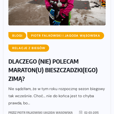
BLOGI
PIOTR FALKOWSKI I JAGODA WĄSOWSKA
RELACJE Z BIEGÓW
DLACZEGO (NIE) POLECAM
MARATON(U) BIESZCZADZKI(EGO)
ZIMĄ?
Nie sądziłam, że w tym roku rozpocznę sezon biegowy
tak wcześnie. Choć… nie do końca jest to chyba
prawda, bo...
PRZEZ
PIOTR FALKOWSKI I JAGODA WĄSOWSKA
02-03-2015