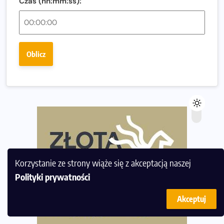
Czas (hh:mm:ss):
Ostatnie wolne miejsca na jubileuszowy Bieg
Fabrykanta. Organizatorzy odkrywają trasę dzień po
dniu.
Złota Seria 42 rośnie. Coraz więcej maratończyków
Oblicz
wybiera wyzwanie trzech największych maratonów w
Polsce
Praska 5k Run gospodarzem Mistrzostw Polski
Największy Bieg Powstania Warszawskiego w historii.
Ponad 12 tysięcy uczestników pobiegło dla Bohaterów!
Tętno vs tempo – czym kierować się w bieganiu?
Co ma dużo białka? Produkty, które warto włączyć do
Korzystanie ze strony wiąże się z akceptacją naszej
diety
Polityki prywatności
Rozbiegany Olsztyn szykuje się na weekend z
półmaratonem
Akceptuj
Już w tę sobotę 35. Bieg Powstania Warszawskiego.