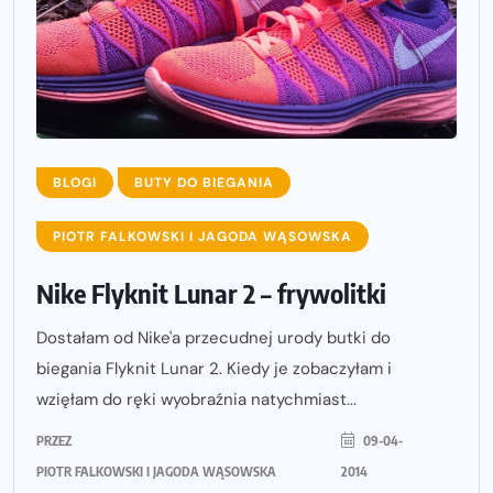
BLOGI
BUTY DO BIEGANIA
PIOTR FALKOWSKI I JAGODA WĄSOWSKA
Nike Flyknit Lunar 2 – frywolitki
Dostałam od Nike'a przecudnej urody butki do
biegania Flyknit Lunar 2. Kiedy je zobaczyłam i
wzięłam do ręki wyobraźnia natychmiast...
PRZEZ
09-04-
PIOTR FALKOWSKI I JAGODA WĄSOWSKA
2014