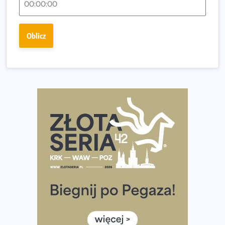
Praska 5k Run gospodarzem Mistrzostw Polski
Największy Bieg Powstania Warszawskiego w historii.
Oblicz
Ponad 12 tysięcy uczestników pobiegło dla Bohaterów!
Tętno vs tempo – czym kierować się w bieganiu?
Co ma dużo białka? Produkty, które warto włączyć do
diety
Rozbiegany Olsztyn szykuje się na weekend z
półmaratonem
Już w tę sobotę 35. Bieg Powstania Warszawskiego.
Wystartuje rekordowa liczba uczestników
35. Bieg Powstania Warszawskiego – praktyczny
poradnik przed startem
Ile razy w tygodniu biegać? 3 treningi wystarczą? Jak
często biegać, żeby robić postępy