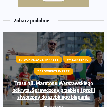
Już w ten weekend! Przed nami Nocny Portowy Maraton
i Półmaraton Szczeciński. Wszystko, co warto wiedzieć
Zobacz podobne
NADCHODZĄCE IMPREZY
WYDARZENIA
ZAPOWIEDZI IMPREZ
Trasa 48. Maratonu Warszawskiego
odkryta. Sprawdzony przebieg i profil
stworzony do szybkiego biegania