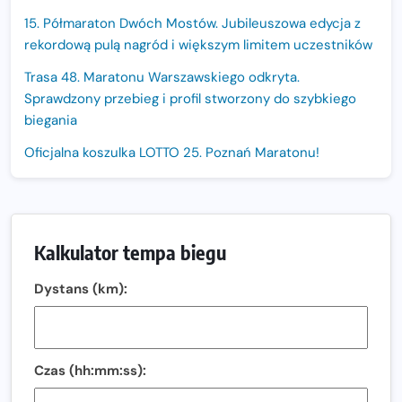
15. Półmaraton Dwóch Mostów. Jubileuszowa edycja z
rekordową pulą nagród i większym limitem uczestników
Trasa 48. Maratonu Warszawskiego odkryta.
Sprawdzony przebieg i profil stworzony do szybkiego
biegania
Oficjalna koszulka LOTTO 25. Poznań Maratonu!
Amazfit Balance 3: Kompleksowe narzędzie dla biegacza
i zawodnika Hyrox?
Regeneracja w bieganiu. Co warto o niej wiedzieć?
Kalkulator tempa biegu
Ostatnie wolne miejsca na jubileuszowy Bieg
Dystans (km):
Fabrykanta. Organizatorzy odkrywają trasę dzień po
dniu.
Złota Seria 42 rośnie. Coraz więcej maratończyków
wybiera wyzwanie trzech największych maratonów w
Czas (hh:mm:ss):
Polsce