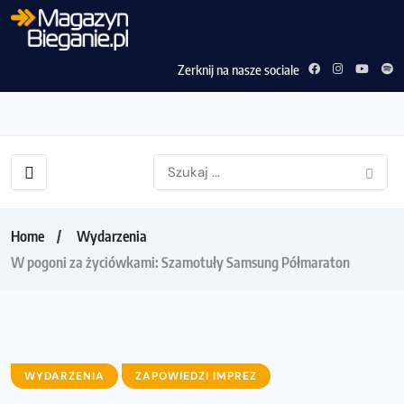
Zerknij na nasze sociale
Home
Wydarzenia
W pogoni za życiówkami: Szamotuły Samsung Półmaraton
WYDARZENIA
ZAPOWIEDZI IMPREZ