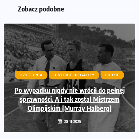
Zobacz podobne
LUDZIE
PSYCHOLOGIA BIEGANIA
CZYTELNIA
HISTORIE BIEGACZY
LUDZIE
ZDROWIE I MOTYWACJA
Po wypadku nigdy nie wrócił do pełnej
Odporność psychiczna: jak przygotować
sprawności. A i tak został Mistrzem
swoją głowę do startu w maratonie?
Olimpijskim [Murray Halberg]
23-09-2025
28-11-2025