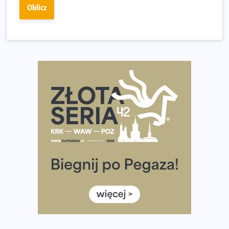
Już w tę sobotę 35. Bieg Powstania Warszawskiego.
Oblicz
Wystartuje rekordowa liczba uczestników
35. Bieg Powstania Warszawskiego – praktyczny
poradnik przed startem
Ile razy w tygodniu biegać? 3 treningi wystarczą? Jak
często biegać, żeby robić postępy
Już w ten weekend! Przed nami Nocny Portowy Maraton
i Półmaraton Szczeciński. Wszystko, co warto wiedzieć
European Marathon Classics – jak zweryfikować swój
wynik
Medal i koszulka 35. Biegu Powstania Warszawskiego. Na
listach startowych są jeszcze wolne miejsca
Jaki smartwatch dla biegaczy, którzy chcą też przy
okazji trenować pod HYROX?
Jak zaplanować domowe cardio bez przepełniania
mieszkania sprzętem