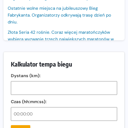
Ostatnie wolne miejsca na jubileuszowy Bieg
Fabrykanta. Organizatorzy odkrywają trasę dzień po
dniu.
Złota Seria 42 rośnie. Coraz więcej maratończyków
wybiera wyzwanie trzech największych maratonów w
Polsce
Praska 5k Run gospodarzem Mistrzostw Polski
Kalkulator tempa biegu
Największy Bieg Powstania Warszawskiego w historii.
Ponad 12 tysięcy uczestników pobiegło dla Bohaterów!
Dystans (km):
Tętno vs tempo – czym kierować się w bieganiu?
Co ma dużo białka? Produkty, które warto włączyć do
diety
Czas (hh:mm:ss):
Rozbiegany Olsztyn szykuje się na weekend z
półmaratonem