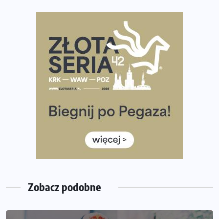
Polsce
Praska 5k Run gospodarzem Mistrzostw Polski
Największy Bieg Powstania Warszawskiego w historii.
Ponad 12 tysięcy uczestników pobiegło dla Bohaterów!
Tętno vs tempo – czym kierować się w bieganiu?
Co ma dużo białka? Produkty, które warto włączyć do
diety
Rozbiegany Olsztyn szykuje się na weekend z
półmaratonem
Już w tę sobotę 35. Bieg Powstania Warszawskiego.
Wystartuje rekordowa liczba uczestników
Zobacz podobne