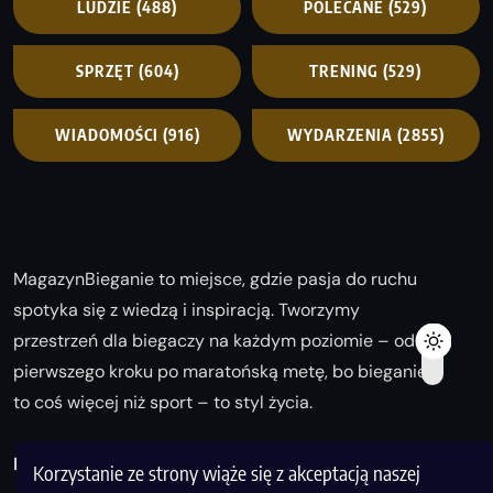
LUDZIE
(488)
POLECANE
(529)
SPRZĘT
(604)
TRENING
(529)
WIADOMOŚCI
(916)
WYDARZENIA
(2855)
MagazynBieganie to miejsce, gdzie pasja do ruchu
spotyka się z wiedzą i inspiracją. Tworzymy
przestrzeń dla biegaczy na każdym poziomie – od
pierwszego kroku po maratońską metę, bo bieganie
to coś więcej niż sport – to styl życia.
Biegaj z nami i odkrywaj swoją najlepszą wersję!
Korzystanie ze strony wiąże się z akceptacją naszej