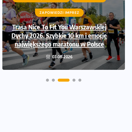
ZAPOWIEDZI IMPREZ
ZAPOWIEDZI IMPREZ
Trasa Nice To Fit You Warszawskiej
Ruszają zapisy na Nice To Fit You
Dychy 2026. Szybkie 10 km i emocje
Mini Maraton przy okazji 48.
największego maratonu w Polsce
Maratonu Warszawskiego
06-08-2026
07-08-2026