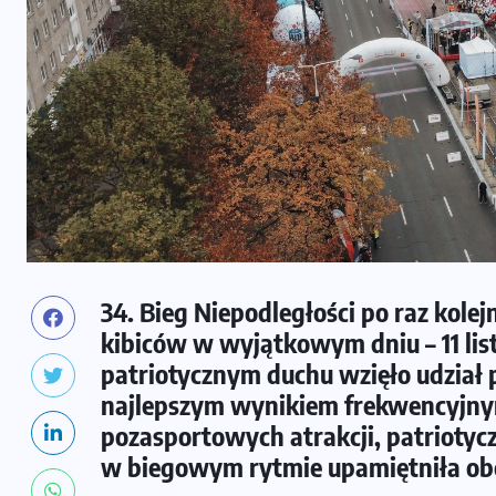
34. Bieg Niepodległości po raz kolej
kibiców w wyjątkowym dniu – 11 lis
patriotycznym duchu wzięło udział p
najlepszym wynikiem frekwencyjny
pozasportowych atrakcji, patrioty
w biegowym rytmie upamiętniła obc