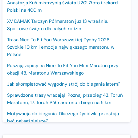
Anastazja Kuś mistrzynią świata U20! Złoto i rekord
Polski na 400 m
XV DAMAK Tarczyn Półmaraton już 13 września.
Sportowe święto dla całych rodzin
Trasa Nice To Fit You Warszawskiej Dychy 2026.
Szybkie 10 km i emocje największego maratonu w
Polsce
Ruszają zapisy na Nice To Fit You Mini Maraton przy
okazji 48. Maratonu Warszawskiego
Jak skompletować wygodny strój do biegania latem?
Sprawdzone trasy wracają! Poznaj przebieg 43. Toruń
Maratonu, 17. Toruń Półmaratonu i biegu na 5 km
Motywacja do biegania. Dlaczego życiówki przestają
być najważniejsze?
15. Półmaraton Dwóch Mostów. Jubileuszowa edycja z