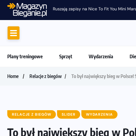
Ruszają zapisy na Nice To Fit You Mini Ma
Plany treningowe
Sprzęt
Wydarzenia
Di
Home
Relacje z biegów
To był największy bieg w Polsce!
RELACJE Z BIEGÓW
SLIDER
WYDARZENIA
To był największy bieg w Po