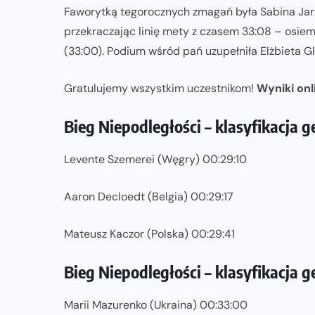
Faworytką tegorocznych zmagań była Sabina Jarz
przekraczając linię mety z czasem 33:08 – osiem
ZAPOWIEDZI IMPREZ
(33:00). Podium wśród pań uzupełniła Elżbieta Gl
XV DAMAK Tarczyn Półmaraton już
13 września. Sportowe święto dla
Gratulujemy wszystkim uczestnikom!
Wyniki onl
 m
całych rodzin
Bieg Niepodległości – klasyfikacja 
07-08-2026
Levente Szemerei (Węgry) 00:29:10
Aaron Decloedt (Belgia) 00:29:17
Mateusz Kaczor (Polska) 00:29:41
Bieg Niepodległości – klasyfikacja g
Marii Mazurenko (Ukraina) 00:33:00