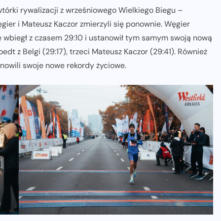
órki rywalizacji z wrześniowego Wielkiego Biegu –
ier i Mateusz Kaczor zmierzyli się ponownie. Węgier
ę wbiegł z czasem 29:10 i ustanowił tym samym swoją nową
dt z Belgi (29:17), trzeci Mateusz Kaczor (29:41). Również
nowili swoje nowe rekordy życiowe.