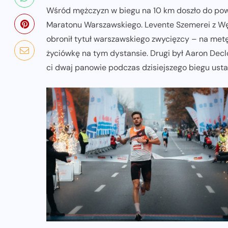
Wśród mężczyzn w biegu na 10 km doszło do powt
Maratonu Warszawskiego. Levente Szemerei z Węg
obronił tytuł warszawskiego zwycięzcy – na met
życiówkę na tym dystansie. Drugi był Aaron Decloe
ci dwaj panowie podczas dzisiejszego biegu usta
NADCHODZĄCE IMPREZY
WYDARZENIA