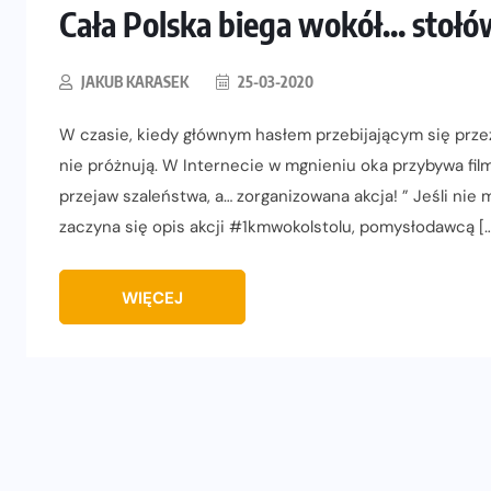
Cała Polska biega wokół… stoł
JAKUB KARASEK
25-03-2020
W czasie, kiedy głównym hasłem przebijającym się prz
nie próżnują. W Internecie w mgnieniu oka przybywa fi
przejaw szaleństwa, a… zorganizowana akcja! ” Jeśli nie
zaczyna się opis akcji #1kmwokolstolu, pomysłodawcą […
WIĘCEJ