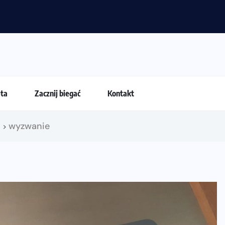
ia. Dlaczego życiówki przestają być najważniejsze?
eta
Zacznij biegać
Kontakt
!
wyzwanie
>