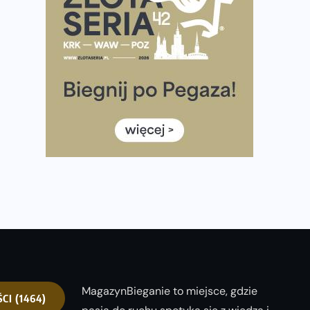
półmaratonem
Już w tę sobotę 35. Bieg Powstania Warszawskiego.
Wystartuje rekordowa liczba uczestników
35. Bieg Powstania Warszawskiego – praktyczny
poradnik przed startem
Ile razy w tygodniu biegać? 3 treningi wystarczą? Jak
często biegać, żeby robić postępy
Już w ten weekend! Przed nami Nocny Portowy
Maraton i Półmaraton Szczeciński. Wszystko, co warto
wiedzieć
MagazynBieganie to miejsce, gdzie
ŚCI
(1464)