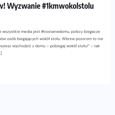
ów! Wyzwanie #1kmwokolstolu
ez wszystkie media jest #zostanwdomu, polscy biegacze
lmów osób biegających wokół stołu. Wbrew pozorom to nie
 możesz wychodzić z domu – pobiegaj wokół stołu!” – tak
]