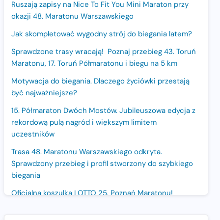
Ruszają zapisy na Nice To Fit You Mini Maraton przy
okazji 48. Maratonu Warszawskiego
Jak skompletować wygodny strój do biegania latem?
Sprawdzone trasy wracają! Poznaj przebieg 43. Toruń
Maratonu, 17. Toruń Półmaratonu i biegu na 5 km
Motywacja do biegania. Dlaczego życiówki przestają
być najważniejsze?
15. Półmaraton Dwóch Mostów. Jubileuszowa edycja z
rekordową pulą nagród i większym limitem
uczestników
Trasa 48. Maratonu Warszawskiego odkryta.
Sprawdzony przebieg i profil stworzony do szybkiego
biegania
Oficjalna koszulka LOTTO 25. Poznań Maratonu!
Amazfit Balance 3: Kompleksowe narzędzie dla