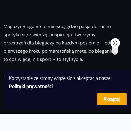
MagazynBieganie to miejsce, gdzie pasja do ruchu
spotyka się z wiedzą i inspiracją. Tworzymy
przestrzeń dla biegaczy na każdym poziomie – od
pierwszego kroku po maratońską metę, bo bieganie
to coś więcej niż sport – to styl życia.
Biegaj z nami i odkrywaj swoją najlepszą wersję!
Korzystanie ze strony wiąże się z akceptacją naszej
Polityki prywatności
Akceptuj
© Copyright 2025
magazynbieganie.pl
powered by
FoolProofSoft