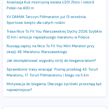
Anastazja Kuś mistrzynią świata U20! Złoto i rekord
Polski na 400 m
XV DAMAK Tarczyn Półmaraton już 13 września.
Sportowe święto dla całych rodzin
Trasa Nice To Fit You Warszawskiej Dychy 2026. Szybkie
10 km i emocje największego maratonu w Polsce
Ruszają zapisy na Nice To Fit You Mini Maraton przy
okazji 48. Maratonu Warszawskiego
Jak skompletować wygodny strój do biegania latem?
Sprawdzone trasy wracają! Poznaj przebieg 43. Toruń
Maratonu, 17. Toruń Półmaratonu i biegu na 5 km
Motywacja do biegania. Dlaczego życiówki przestają być
najważniejsze?
15. Półmaraton Dwóch Mostów. Jubileuszowa edycja z
rekordową pulą nagród i większym limitem uczestników