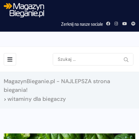
Zerknij na nasze sociale
MagazynBieganie.pl - NAJLEPSZA strona
biegania!
witaminy dla biegaczy
>