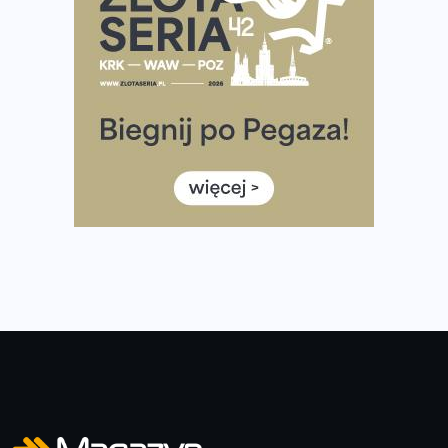
Ponad 12 tysięcy uczestników pobiegło dla Bohaterów!
Tętno vs tempo – czym kierować się w bieganiu?
Co ma dużo białka? Produkty, które warto włączyć do
diety
Rozbiegany Olsztyn szykuje się na weekend z
półmaratonem
Już w tę sobotę 35. Bieg Powstania Warszawskiego.
Wystartuje rekordowa liczba uczestników