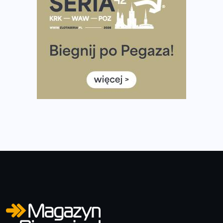
Tętno vs tempo – czym kierować się w bieganiu?
Co ma dużo białka? Produkty, które warto włączyć do
diety
Rozbiegany Olsztyn szykuje się na weekend z
półmaratonem
Już w tę sobotę 35. Bieg Powstania Warszawskiego.
Wystartuje rekordowa liczba uczestników