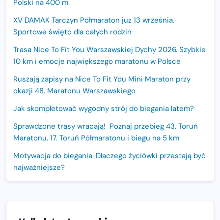
Polski na 400 m
XV DAMAK Tarczyn Półmaraton już 13 września.
Sportowe święto dla całych rodzin
Trasa Nice To Fit You Warszawskiej Dychy 2026. Szybkie
10 km i emocje największego maratonu w Polsce
Ruszają zapisy na Nice To Fit You Mini Maraton przy
okazji 48. Maratonu Warszawskiego
Jak skompletować wygodny strój do biegania latem?
Sprawdzone trasy wracają! Poznaj przebieg 43. Toruń
Maratonu, 17. Toruń Półmaratonu i biegu na 5 km
Motywacja do biegania. Dlaczego życiówki przestają być
najważniejsze?
15. Półmaraton Dwóch Mostów. Jubileuszowa edycja z
rekordową pulą nagród i większym limitem uczestników
Trasa 48. Maratonu Warszawskiego odkryta.