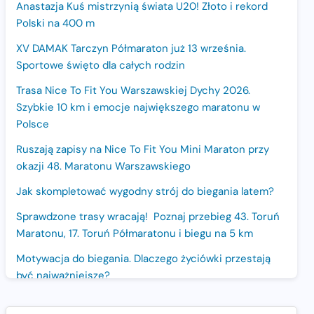
Anastazja Kuś mistrzynią świata U20! Złoto i rekord
Polski na 400 m
XV DAMAK Tarczyn Półmaraton już 13 września.
Sportowe święto dla całych rodzin
Trasa Nice To Fit You Warszawskiej Dychy 2026.
Szybkie 10 km i emocje największego maratonu w
Polsce
Ruszają zapisy na Nice To Fit You Mini Maraton przy
okazji 48. Maratonu Warszawskiego
Jak skompletować wygodny strój do biegania latem?
Sprawdzone trasy wracają! Poznaj przebieg 43. Toruń
Maratonu, 17. Toruń Półmaratonu i biegu na 5 km
Motywacja do biegania. Dlaczego życiówki przestają
być najważniejsze?
15. Półmaraton Dwóch Mostów. Jubileuszowa edycja z