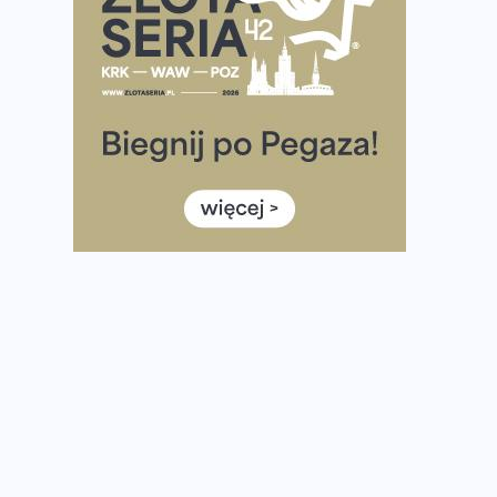
Praska 5k Run gospodarzem Mistrzostw Polski
Największy Bieg Powstania Warszawskiego w historii.
Ponad 12 tysięcy uczestników pobiegło dla Bohaterów!
Tętno vs tempo – czym kierować się w bieganiu?
Co ma dużo białka? Produkty, które warto włączyć do
diety
Rozbiegany Olsztyn szykuje się na weekend z
półmaratonem
Już w tę sobotę 35. Bieg Powstania Warszawskiego.
Wystartuje rekordowa liczba uczestników