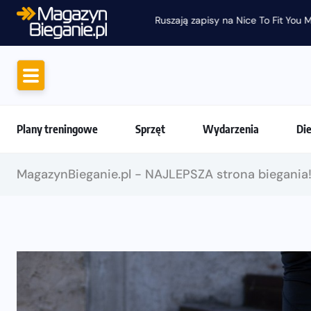
Ruszają zapisy na Nice To Fit You Mini Ma
Plany treningowe
Sprzęt
Wydarzenia
Di
MagazynBieganie.pl - NAJLEPSZA strona biegania