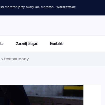
raton przy okazji 48. Maratonu Warszawskiego
eta
Zacznij biegać
Kontakt
!
testsaucony
>