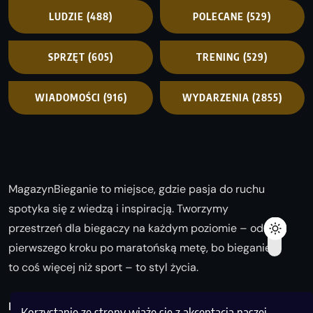
LUDZIE
(488)
POLECANE
(529)
SPRZĘT
(605)
TRENING
(529)
WIADOMOŚCI
(916)
WYDARZENIA
(2855)
MagazynBieganie to miejsce, gdzie pasja do ruchu
spotyka się z wiedzą i inspiracją. Tworzymy
przestrzeń dla biegaczy na każdym poziomie – od
pierwszego kroku po maratońską metę, bo bieganie
to coś więcej niż sport – to styl życia.
Biegaj z nami i odkrywaj swoją najlepszą wersję!
Korzystanie ze strony wiąże się z akceptacją naszej