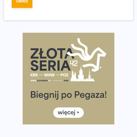
Oblicz
dniu.
Złota Seria 42 rośnie. Coraz więcej maratończyków
wybiera wyzwanie trzech największych maratonów w
Polsce
Praska 5k Run gospodarzem Mistrzostw Polski
Największy Bieg Powstania Warszawskiego w historii.
Ponad 12 tysięcy uczestników pobiegło dla Bohaterów!
Tętno vs tempo – czym kierować się w bieganiu?
Co ma dużo białka? Produkty, które warto włączyć do
diety
Rozbiegany Olsztyn szykuje się na weekend z
półmaratonem
Już w tę sobotę 35. Bieg Powstania Warszawskiego.
Wystartuje rekordowa liczba uczestników