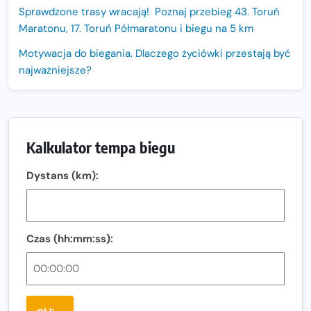
Sprawdzone trasy wracają! Poznaj przebieg 43. Toruń
Maratonu, 17. Toruń Półmaratonu i biegu na 5 km
Motywacja do biegania. Dlaczego życiówki przestają być
najważniejsze?
15. Półmaraton Dwóch Mostów. Jubileuszowa edycja z
rekordową pulą nagród i większym limitem uczestników
Trasa 48. Maratonu Warszawskiego odkryta.
Kalkulator tempa biegu
Sprawdzony przebieg i profil stworzony do szybkiego
biegania
Dystans (km):
Oficjalna koszulka LOTTO 25. Poznań Maratonu!
Amazfit Balance 3: Kompleksowe narzędzie dla biegacza
i zawodnika Hyrox?
Czas (hh:mm:ss):
Regeneracja w bieganiu. Co warto o niej wiedzieć?
Ostatnie wolne miejsca na jubileuszowy Bieg
Fabrykanta. Organizatorzy odkrywają trasę dzień po