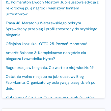
15. Półmaraton Dwóch Mostów. Jubileuszowa edycja z
rekordową pulą nagród i większym limitem
uczestników
Trasa 48. Maratonu Warszawskiego odkryta.
Sprawdzony przebieg i profil stworzony do szybkiego
biegania
Oficjalna koszulka LOTTO 25. Poznań Maratonu!
Amazfit Balance 3: Kompleksowe narzędzie dla
biegacza i zawodnika Hyrox?
Regeneracja w bieganiu. Co warto o niej wiedzieć?
Ostatnie wolne miejsca na jubileuszowy Bieg
Fabrykanta. Organizatorzy odkrywają trasę dzień po
dniu.
Złota Seria 42 rośnie. Coraz więcej maratończyków
wybiera wyzwanie trzech największych maratonów w
Polsce