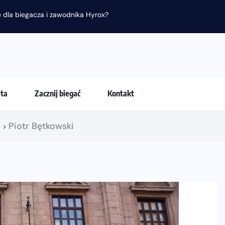
 dla biegacza i zawodnika Hyrox?
eta
Zacznij biegać
Kontakt
!
Piotr Bętkowski
>