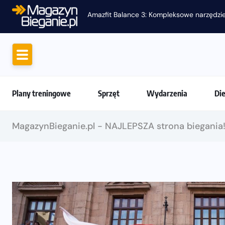
Amazfit Balance 3: Kompleksowe narzędzie
Plany treningowe
Sprzęt
Wydarzenia
Di
MagazynBieganie.pl - NAJLEPSZA strona biegania