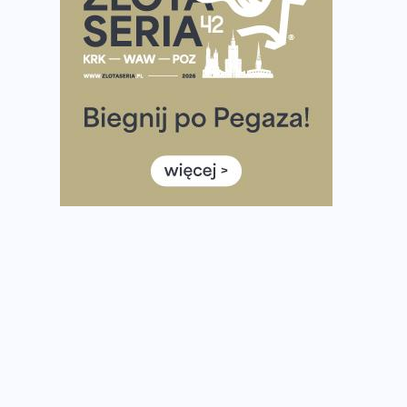
Już w ten weekend! Przed nami Nocny Portowy
Maraton i Półmaraton Szczeciński. Wszystko, co warto
wiedzieć
European Marathon Classics – jak zweryfikować swój
wynik
Medal i koszulka 35. Biegu Powstania Warszawskiego.
Na listach startowych są jeszcze wolne miejsca
Jaki smartwatch dla biegaczy, którzy chcą też przy
okazji trenować pod HYROX?
Jak zaplanować domowe cardio bez przepełniania
mieszkania sprzętem