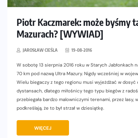
Piotr Kaczmarek: może byśmy tak
Mazurach? [WYWIAD]
JAROSŁAW CIEŚLA
19-08-2016
W sobotę 13 sierpnia 2016 roku w Starych Jabłonkach na 
70 km pod nazwą Ultra Mazury. Nigdy wcześniej w woje
Wielu biegaczy z tego regionu musi wyjeżdżać w dosyć 
dystansach, dlatego miłośnicy tego typu biegów z radośc
przebiegała bardzo malowniczymi terenami, przez lasy, w
podkreślają, że to był strzał w dziesiątkę.
WIĘCEJ