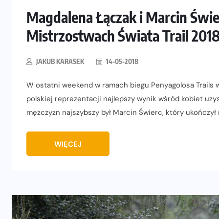
Magdalena Łączak i Marcin Świe
Mistrzostwach Świata Trail 201
JAKUB KARASEK
14-05-2018
W ostatni weekend w ramach biegu Penyagolosa Trails w H
polskiej reprezentacji najlepszy wynik wśród kobiet uzy
mężczyzn najszybszy był Marcin Świerc, który ukończył ry
WIĘCEJ