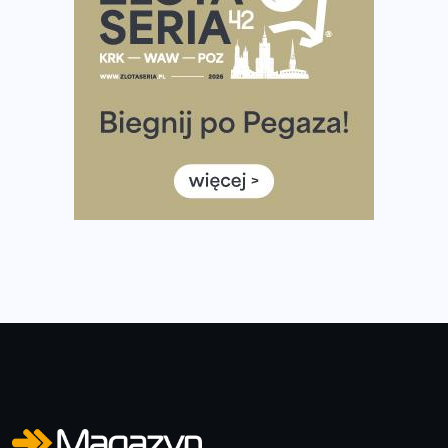
Ponad 12 tysięcy uczestników pobiegło dla Bohaterów!
Tętno vs tempo – czym kierować się w bieganiu?
Co ma dużo białka? Produkty, które warto włączyć do
diety
Rozbiegany Olsztyn szykuje się na weekend z
półmaratonem
Już w tę sobotę 35. Bieg Powstania Warszawskiego.
Wystartuje rekordowa liczba uczestników