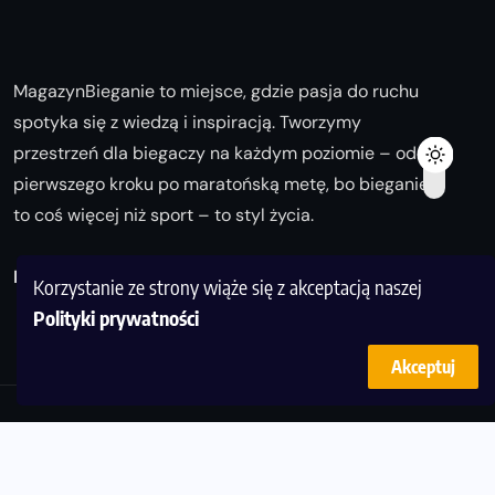
MagazynBieganie to miejsce, gdzie pasja do ruchu
spotyka się z wiedzą i inspiracją. Tworzymy
przestrzeń dla biegaczy na każdym poziomie – od
pierwszego kroku po maratońską metę, bo bieganie
to coś więcej niż sport – to styl życia.
Biegaj z nami i odkrywaj swoją najlepszą wersję!
Korzystanie ze strony wiąże się z akceptacją naszej
Polityki prywatności
Akceptuj
© Copyright 2025
magazynbieganie.pl
powered by
FoolProofSoft