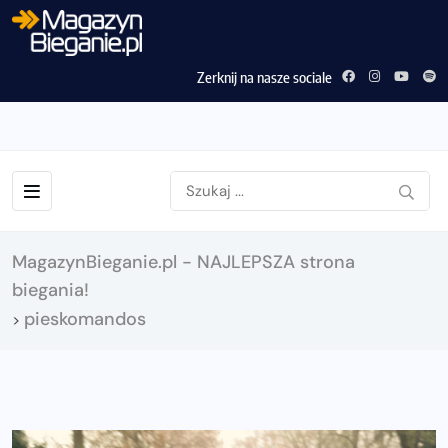
Zerknij na nasze sociale
MagazynBieganie.pl - NAJLEPSZA strona
biegania!
pieskomandos
>