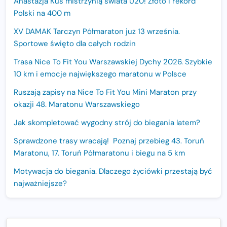
Anastazja Kuś mistrzynią świata U20! Złoto i rekord
Polski na 400 m
XV DAMAK Tarczyn Półmaraton już 13 września.
Sportowe święto dla całych rodzin
Trasa Nice To Fit You Warszawskiej Dychy 2026. Szybkie
10 km i emocje największego maratonu w Polsce
Ruszają zapisy na Nice To Fit You Mini Maraton przy
okazji 48. Maratonu Warszawskiego
Jak skompletować wygodny strój do biegania latem?
Sprawdzone trasy wracają! Poznaj przebieg 43. Toruń
Maratonu, 17. Toruń Półmaratonu i biegu na 5 km
Motywacja do biegania. Dlaczego życiówki przestają być
najważniejsze?
15. Półmaraton Dwóch Mostów. Jubileuszowa edycja z
rekordową pulą nagród i większym limitem uczestników