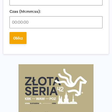
Regeneracja w bieganiu. Co warto o niej wiedzieć?
Czas (hh:mm:ss):
Ostatnie wolne miejsca na jubileuszowy Bieg
Fabrykanta. Organizatorzy odkrywają trasę dzień po
dniu.
Złota Seria 42 rośnie. Coraz więcej maratończyków
Oblicz
wybiera wyzwanie trzech największych maratonów w
Polsce
Praska 5k Run gospodarzem Mistrzostw Polski
Największy Bieg Powstania Warszawskiego w historii.
Ponad 12 tysięcy uczestników pobiegło dla Bohaterów!
Tętno vs tempo – czym kierować się w bieganiu?
Co ma dużo białka? Produkty, które warto włączyć do
diety
Rozbiegany Olsztyn szykuje się na weekend z
półmaratonem