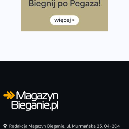
Już w tę sobotę 35. Bieg Powstania Warszawskiego.
Wystartuje rekordowa liczba uczestników
35. Bieg Powstania Warszawskiego – praktyczny
poradnik przed startem
Redakcja Magazyn Bieganie, ul. Murmańska 25, 04-204