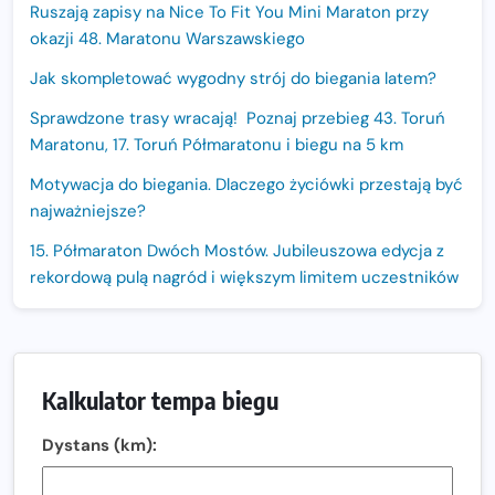
Ruszają zapisy na Nice To Fit You Mini Maraton przy
okazji 48. Maratonu Warszawskiego
Jak skompletować wygodny strój do biegania latem?
Sprawdzone trasy wracają! Poznaj przebieg 43. Toruń
Maratonu, 17. Toruń Półmaratonu i biegu na 5 km
Motywacja do biegania. Dlaczego życiówki przestają być
najważniejsze?
15. Półmaraton Dwóch Mostów. Jubileuszowa edycja z
rekordową pulą nagród i większym limitem uczestników
Trasa 48. Maratonu Warszawskiego odkryta.
Sprawdzony przebieg i profil stworzony do szybkiego
biegania
Kalkulator tempa biegu
Oficjalna koszulka LOTTO 25. Poznań Maratonu!
Dystans (km):
Amazfit Balance 3: Kompleksowe narzędzie dla biegacza
i zawodnika Hyrox?