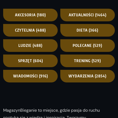
AKCESORIA
(180)
AKTUALNOŚCI
(1464)
CZYTELNIA
(488)
DIETA
(366)
LUDZIE
(488)
POLECANE
(529)
SPRZĘT
(604)
TRENING
(529)
WIADOMOŚCI
(916)
WYDARZENIA
(2854)
MagazynBieganie to miejsce, gdzie pasja do ruchu
spotyka się z wiedzą i inspiracją. Tworzymy