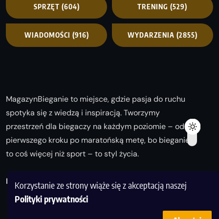
SPRZĘT
(604)
TRENING
(529)
WIADOMOŚCI
(916)
WYDARZENIA
(2855)
MagazynBieganie to miejsce, gdzie pasja do ruchu
spotyka się z wiedzą i inspiracją. Tworzymy
przestrzeń dla biegaczy na każdym poziomie – od
pierwszego kroku po maratońską metę, bo bieganie
to coś więcej niż sport – to styl życia.
Biegaj z nami i odkrywaj swoją najlepszą wersję!
Korzystanie ze strony wiąże się z akceptacją naszej
Polityki prywatności