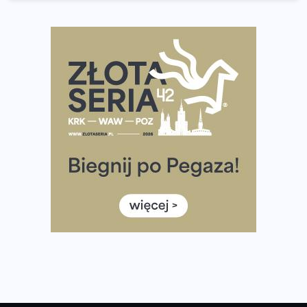
wybiera wyzwanie trzech największych maratonów w
Polsce
Praska 5k Run gospodarzem Mistrzostw Polski
Największy Bieg Powstania Warszawskiego w historii.
Ponad 12 tysięcy uczestników pobiegło dla Bohaterów!
Tętno vs tempo – czym kierować się w bieganiu?
Co ma dużo białka? Produkty, które warto włączyć do
diety
Rozbiegany Olsztyn szykuje się na weekend z
półmaratonem
Już w tę sobotę 35. Bieg Powstania Warszawskiego.
Wystartuje rekordowa liczba uczestników