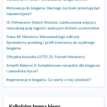
Motywacja do biegania. Dlaczego życiówki przestają być
najważniejsze?
15. Półmaraton Dwóch Mostów. Jubileuszowa edycja z
rekordową pulą nagród i większym limitem uczestników
Trasa 48. Maratonu Warszawskiego odkryta.
Sprawdzony przebieg i profil stworzony do szybkiego
biegania
Oficjalna koszulka LOTTO 25. Poznań Maratonu!
Amazfit Balance 3: Kompleksowe narzędzie dla biegacza
i zawodnika Hyrox?
Regeneracja w bieganiu. Co warto o niej wiedzieć?
Ostatnie wolne miejsca na jubileuszowy Bieg
Fabrykanta. Organizatorzy odkrywają trasę dzień po
dniu.
Kalkulator tempa biegu