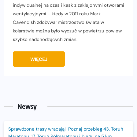
indywidualnej na czas i kask z zaklejonymi otworami
wentylacyjnymi – kiedy w 2011 roku Mark
Cavendish zdobywał mistrzostwo świata w
kolarstwie można było wyczuć w powietrzu powiew
szybko nadchodzących zmian.
WIĘCEJ
Newsy
Sprawdzone trasy wracają! Poznaj przebieg 43. Toruń
Maratonu, 17. Toruń Półmaratonu i biegu na 5 km