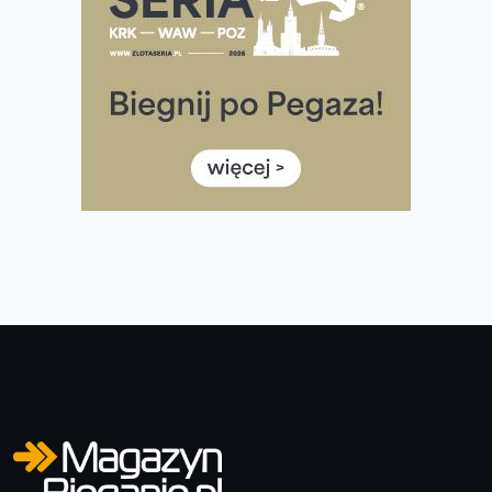
Ile razy w tygodniu biegać? 3 treningi wystarczą? Jak
często biegać, żeby robić postępy
Już w ten weekend! Przed nami Nocny Portowy Maraton
i Półmaraton Szczeciński. Wszystko, co warto wiedzieć
European Marathon Classics – jak zweryfikować swój
wynik
Medal i koszulka 35. Biegu Powstania Warszawskiego. Na
listach startowych są jeszcze wolne miejsca