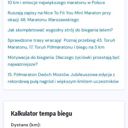
10 km i emocje największego maratonu w Polsce
Ruszają zapisy na Nice To Fit You Mini Maraton przy
okazji 48. Maratonu Warszawskiego
Jak skompletować wygodny strój do biegania latem?
Sprawdzone trasy wracają! Poznaj przebieg 43. Toruń
Maratonu, 17. Toruń Półmaratonu i biegu na 5 km
Motywacja do biegania. Dlaczego życiówki przestają być
najważniejsze?
15. Półmaraton Dwóch Mostów. Jubileuszowa edycja z
rekordową pulą nagród i większym limitem uczestników
Trasa 48. Maratonu Warszawskiego odkryta.
Sprawdzony przebieg i profil stworzony do szybkiego
biegania
Kalkulator tempa biegu
Oficjalna koszulka LOTTO 25. Poznań Maratonu!
Dystans (km):
Amazfit Balance 3: Kompleksowe narzędzie dla biegacza