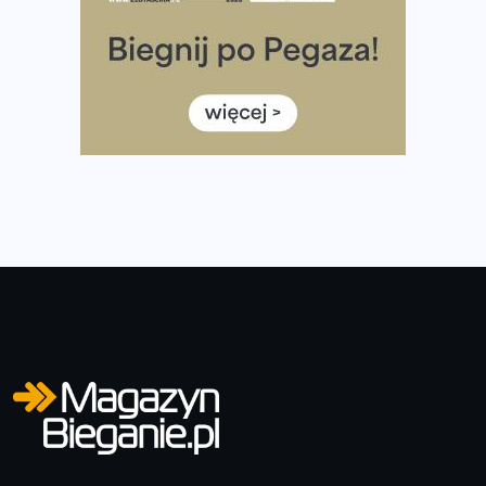
Rozbiegany Olsztyn szykuje się na weekend z
półmaratonem
Już w tę sobotę 35. Bieg Powstania Warszawskiego.
Wystartuje rekordowa liczba uczestników
35. Bieg Powstania Warszawskiego – praktyczny
poradnik przed startem