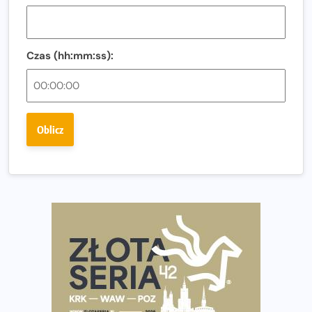
i zawodnika Hyrox?
Regeneracja w bieganiu. Co warto o niej wiedzieć?
Czas (hh:mm:ss):
Ostatnie wolne miejsca na jubileuszowy Bieg
Fabrykanta. Organizatorzy odkrywają trasę dzień po
dniu.
Złota Seria 42 rośnie. Coraz więcej maratończyków
Oblicz
wybiera wyzwanie trzech największych maratonów w
Polsce
Praska 5k Run gospodarzem Mistrzostw Polski
Największy Bieg Powstania Warszawskiego w historii.
Ponad 12 tysięcy uczestników pobiegło dla Bohaterów!
Tętno vs tempo – czym kierować się w bieganiu?
Co ma dużo białka? Produkty, które warto włączyć do
diety