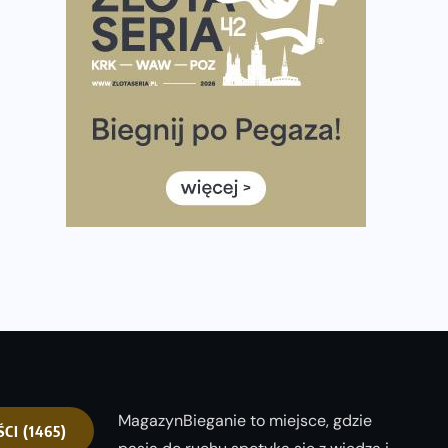
Praska 5k Run gospodarzem Mistrzostw Polski
Największy Bieg Powstania Warszawskiego w historii.
Ponad 12 tysięcy uczestników pobiegło dla Bohaterów!
Tętno vs tempo – czym kierować się w bieganiu?
Co ma dużo białka? Produkty, które warto włączyć do
diety
Rozbiegany Olsztyn szykuje się na weekend z
półmaratonem
Już w tę sobotę 35. Bieg Powstania Warszawskiego.
Wystartuje rekordowa liczba uczestników
MagazynBieganie to miejsce, gdzie
ŚCI
(1465)