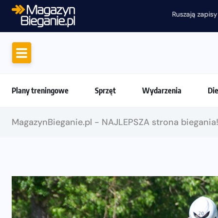
Ruszają zapisy na Nice To Fit You Mini Ma
Plany treningowe
Sprzęt
Wydarzenia
Di
MagazynBieganie.pl - NAJLEPSZA strona biegania