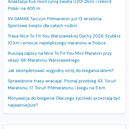
Anastazja Kuś mistrzynią świata U20! Złoto i rekord
Polski na 400 m
XV DAMAK Tarczyn Półmaraton już 13 września.
Sportowe święto dla całych rodzin
Trasa Nice To Fit You Warszawskiej Dychy 2026. Szybkie
10 km i emocje największego maratonu w Polsce
Ruszają zapisy na Nice To Fit You Mini Maraton przy
okazji 48. Maratonu Warszawskiego
Jak skompletować wygodny strój do biegania latem?
Sprawdzone trasy wracają! Poznaj przebieg 43. Toruń
Maratonu, 17. Toruń Półmaratonu i biegu na 5 km
Motywacja do biegania. Dlaczego życiówki przestają być
najważniejsze?
15. Półmaraton Dwóch Mostów. Jubileuszowa edycja z
rekordową pulą nagród i większym limitem uczestników