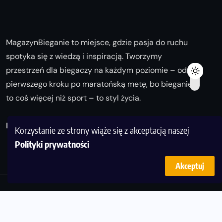
MagazynBieganie to miejsce, gdzie pasja do ruchu
spotyka się z wiedzą i inspiracją. Tworzymy
przestrzeń dla biegaczy na każdym poziomie – od
pierwszego kroku po maratońską metę, bo bieganie
to coś więcej niż sport – to styl życia.
Biegaj z nami i odkrywaj swoją najlepszą wersję!
Korzystanie ze strony wiąże się z akceptacją naszej
Polityki prywatności
Akceptuj
© Copyright 2025
magazynbieganie.pl
powered by
FoolProofSoft