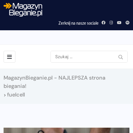
Zerknij na nasze sociale
MagazynBieganie.pl - NAJLEPSZA strona
biegania!
fuelcell
>