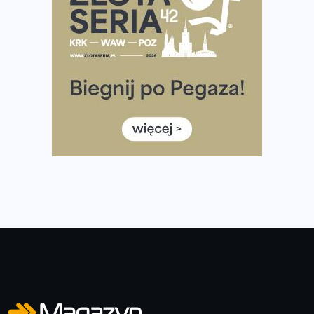
Ponad 12 tysięcy uczestników pobiegło dla Bohaterów!
Tętno vs tempo – czym kierować się w bieganiu?
Co ma dużo białka? Produkty, które warto włączyć do
diety
Rozbiegany Olsztyn szykuje się na weekend z
półmaratonem
Już w tę sobotę 35. Bieg Powstania Warszawskiego.
Wystartuje rekordowa liczba uczestników