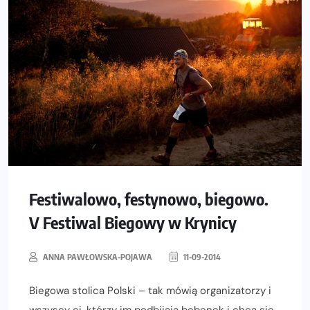
Festiwalowo, festynowo, biegowo.
V Festiwal Biegowy w Krynicy
ANNA PAWŁOWSKA-POJAWA
11-09-2014
Biegowa stolica Polski – tak mówią organizatorzy i
wszyscy ci, którzy im podbijają bębenek i chcą się