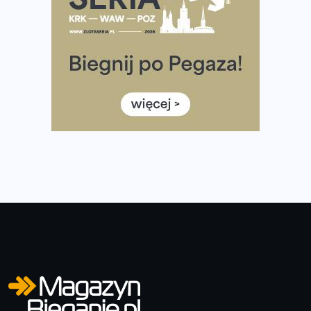
Tętno vs tempo – czym kierować się w bieganiu?
Co ma dużo białka? Produkty, które warto włączyć do
diety
Rozbiegany Olsztyn szykuje się na weekend z
półmaratonem
Już w tę sobotę 35. Bieg Powstania Warszawskiego.
Wystartuje rekordowa liczba uczestników