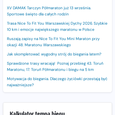
XV DAMAK Tarczyn Półmaraton już 13 września.
Sportowe święto dla całych rodzin
Trasa Nice To Fit You Warszawskiej Dychy 2026. Szybkie
10 km i emocje największego maratonu w Polsce
Ruszają zapisy na Nice To Fit You Mini Maraton przy
okazji 48. Maratonu Warszawskiego
Jak skompletować wygodny strój do biegania latem?
Sprawdzone trasy wracają! Poznaj przebieg 43. Toruń
Maratonu, 17. Toruń Półmaratonu i biegu na 5 km
Motywacja do biegania. Dlaczego życiówki przestają być
najważniejsze?
15. Półmaraton Dwóch Mostów. Jubileuszowa edycja z
rekordową pulą nagród i większym limitem uczestników
Trasa 48. Maratonu Warszawskiego odkryta.
Kalkulator tempa biegu