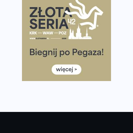
Polsce
Praska 5k Run gospodarzem Mistrzostw Polski
Największy Bieg Powstania Warszawskiego w historii.
Ponad 12 tysięcy uczestników pobiegło dla Bohaterów!
Tętno vs tempo – czym kierować się w bieganiu?
Co ma dużo białka? Produkty, które warto włączyć do
diety
Rozbiegany Olsztyn szykuje się na weekend z
półmaratonem