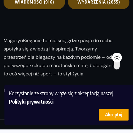
WIADOMOŚCI
(916)
WYDARZENIA
(2855)
MagazynBieganie to miejsce, gdzie pasja do ruchu
spotyka się z wiedzą i inspiracją. Tworzymy
przestrzeń dla biegaczy na każdym poziomie – od
pierwszego kroku po maratońską metę, bo bieganie
to coś więcej niż sport – to styl życia.
Biegaj z nami i odkrywaj swoją najlepszą wersję!
Korzystanie ze strony wiąże się z akceptacją naszej
Polityki prywatności
Akceptuj