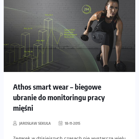
Athos smart wear – biegowe
ubranie do monitoringu pracy
mięśni
JAROSŁAW SEKUŁA
18-11-2015
Zegarek w dzisiejszych czasach nie wystarcza wielu