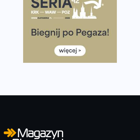
Tętno vs tempo – czym kierować się w bieganiu?
Co ma dużo białka? Produkty, które warto włączyć do
diety
Rozbiegany Olsztyn szykuje się na weekend z
półmaratonem
Już w tę sobotę 35. Bieg Powstania Warszawskiego.
Wystartuje rekordowa liczba uczestników