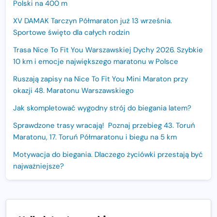
Polski na 400 m
XV DAMAK Tarczyn Półmaraton już 13 września.
Sportowe święto dla całych rodzin
Trasa Nice To Fit You Warszawskiej Dychy 2026. Szybkie
10 km i emocje największego maratonu w Polsce
Ruszają zapisy na Nice To Fit You Mini Maraton przy
okazji 48. Maratonu Warszawskiego
Jak skompletować wygodny strój do biegania latem?
Sprawdzone trasy wracają! Poznaj przebieg 43. Toruń
Maratonu, 17. Toruń Półmaratonu i biegu na 5 km
Motywacja do biegania. Dlaczego życiówki przestają być
najważniejsze?
15. Półmaraton Dwóch Mostów. Jubileuszowa edycja z
rekordową pulą nagród i większym limitem uczestników
Trasa 48. Maratonu Warszawskiego odkryta.