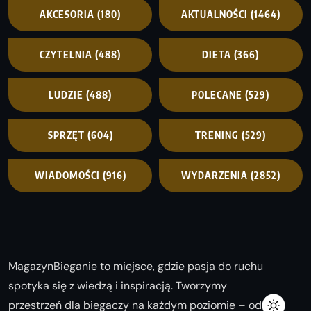
AKCESORIA
(180)
AKTUALNOŚCI
(1464)
CZYTELNIA
(488)
DIETA
(366)
LUDZIE
(488)
POLECANE
(529)
SPRZĘT
(604)
TRENING
(529)
WIADOMOŚCI
(916)
WYDARZENIA
(2852)
MagazynBieganie to miejsce, gdzie pasja do ruchu
spotyka się z wiedzą i inspiracją. Tworzymy
przestrzeń dla biegaczy na każdym poziomie – od