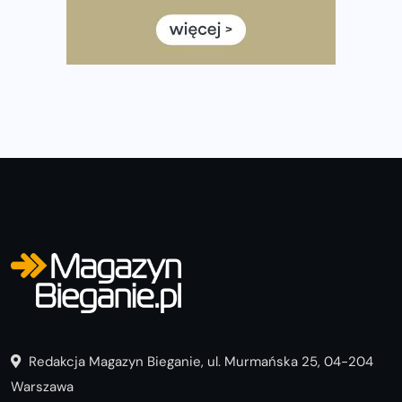
często biegać, żeby robić postępy
Już w ten weekend! Przed nami Nocny Portowy Maraton
i Półmaraton Szczeciński. Wszystko, co warto wiedzieć
Redakcja Magazyn Bieganie, ul. Murmańska 25, 04-204
Warszawa