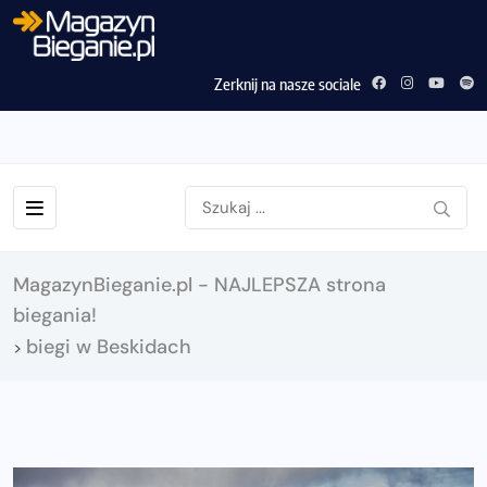
Zerknij na nasze sociale
MagazynBieganie.pl - NAJLEPSZA strona
biegania!
biegi w Beskidach
>