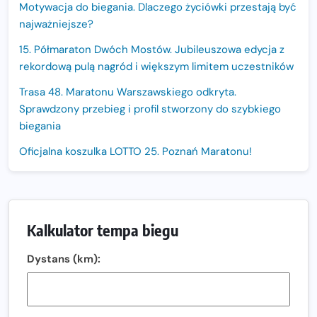
Motywacja do biegania. Dlaczego życiówki przestają być
najważniejsze?
15. Półmaraton Dwóch Mostów. Jubileuszowa edycja z
rekordową pulą nagród i większym limitem uczestników
Trasa 48. Maratonu Warszawskiego odkryta.
Sprawdzony przebieg i profil stworzony do szybkiego
biegania
Oficjalna koszulka LOTTO 25. Poznań Maratonu!
Amazfit Balance 3: Kompleksowe narzędzie dla biegacza
i zawodnika Hyrox?
Regeneracja w bieganiu. Co warto o niej wiedzieć?
Kalkulator tempa biegu
Ostatnie wolne miejsca na jubileuszowy Bieg
Dystans (km):
Fabrykanta. Organizatorzy odkrywają trasę dzień po
dniu.
Złota Seria 42 rośnie. Coraz więcej maratończyków