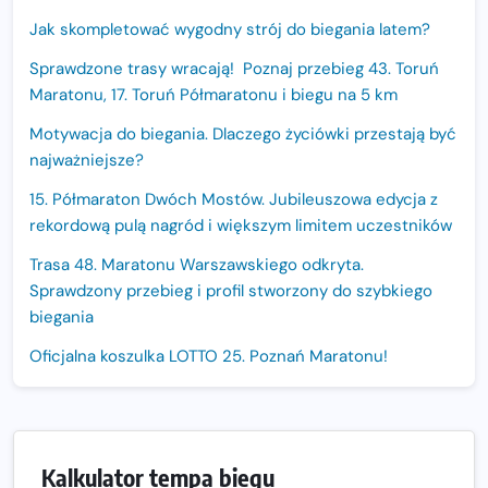
Jak skompletować wygodny strój do biegania latem?
Sprawdzone trasy wracają! Poznaj przebieg 43. Toruń
Maratonu, 17. Toruń Półmaratonu i biegu na 5 km
Motywacja do biegania. Dlaczego życiówki przestają być
najważniejsze?
15. Półmaraton Dwóch Mostów. Jubileuszowa edycja z
rekordową pulą nagród i większym limitem uczestników
Trasa 48. Maratonu Warszawskiego odkryta.
Sprawdzony przebieg i profil stworzony do szybkiego
biegania
Oficjalna koszulka LOTTO 25. Poznań Maratonu!
Amazfit Balance 3: Kompleksowe narzędzie dla biegacza
i zawodnika Hyrox?
Regeneracja w bieganiu. Co warto o niej wiedzieć?
Kalkulator tempa biegu