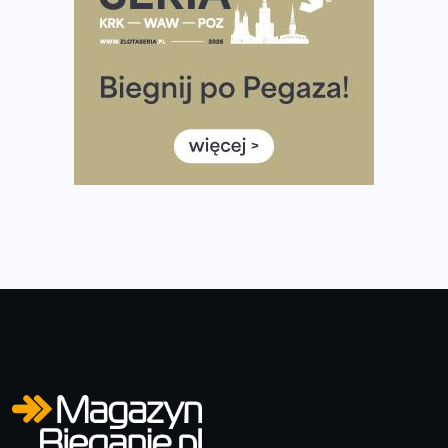
Wystartuje rekordowa liczba uczestników
35. Bieg Powstania Warszawskiego – praktyczny
poradnik przed startem
Ile razy w tygodniu biegać? 3 treningi wystarczą? Jak
często biegać, żeby robić postępy
Już w ten weekend! Przed nami Nocny Portowy Maraton
i Półmaraton Szczeciński. Wszystko, co warto wiedzieć