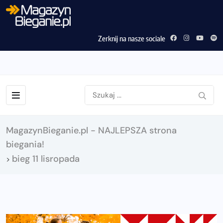
Zerknij na nasze sociale
MagazynBieganie.pl - NAJLEPSZA strona
biegania!
bieg 11 lisropada
>