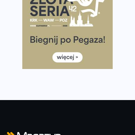
Już w tę sobotę 35. Bieg Powstania Warszawskiego.
Wystartuje rekordowa liczba uczestników
35. Bieg Powstania Warszawskiego – praktyczny
poradnik przed startem
Ile razy w tygodniu biegać? 3 treningi wystarczą? Jak
często biegać, żeby robić postępy
Już w ten weekend! Przed nami Nocny Portowy Maraton
i Półmaraton Szczeciński. Wszystko, co warto wiedzieć