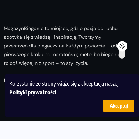
MagazynBieganie to miejsce, gdzie pasja do ruchu
spotyka się z wiedzą i inspiracją. Tworzymy
przestrzeń dla biegaczy na każdym poziomie – od
pierwszego kroku po maratońską metę, bo bieganie
to coś więcej niż sport – to styl życia.
Biegaj z nami i odkrywaj swoją najlepszą wersję!
Korzystanie ze strony wiąże się z akceptacją naszej
Polityki prywatności
Akceptuj
© Copyright 2025
magazynbieganie.pl
powered by
FoolProofSoft