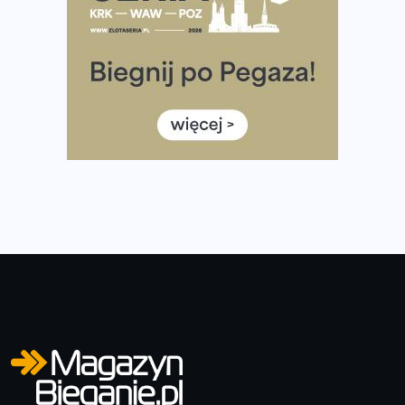
Co ma dużo białka? Produkty, które warto włączyć do
diety
Rozbiegany Olsztyn szykuje się na weekend z
półmaratonem
Już w tę sobotę 35. Bieg Powstania Warszawskiego.
Wystartuje rekordowa liczba uczestników