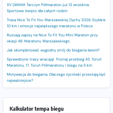
XV DAMAK Tarczyn Półmaraton już 13 września.
Sportowe święto dla całych rodzin
Trasa Nice To Fit You Warszawskiej Dychy 2026. Szybkie
10 km i emocje największego maratonu w Polsce
Ruszają zapisy na Nice To Fit You Mini Maraton przy
okazji 48. Maratonu Warszawskiego
Jak skompletować wygodny strój do biegania latem?
Sprawdzone trasy wracają! Poznaj przebieg 43. Toruń
Maratonu, 17. Toruń Półmaratonu i biegu na 5 km
Motywacja do biegania. Dlaczego życiówki przestają być
najważniejsze?
15. Półmaraton Dwóch Mostów. Jubileuszowa edycja z
rekordową pulą nagród i większym limitem uczestników
Trasa 48. Maratonu Warszawskiego odkryta.
Kalkulator tempa biegu
Sprawdzony przebieg i profil stworzony do szybkiego