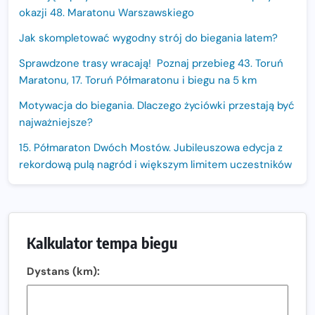
okazji 48. Maratonu Warszawskiego
Jak skompletować wygodny strój do biegania latem?
Sprawdzone trasy wracają! Poznaj przebieg 43. Toruń
Maratonu, 17. Toruń Półmaratonu i biegu na 5 km
Motywacja do biegania. Dlaczego życiówki przestają być
najważniejsze?
15. Półmaraton Dwóch Mostów. Jubileuszowa edycja z
rekordową pulą nagród i większym limitem uczestników
Trasa 48. Maratonu Warszawskiego odkryta.
Sprawdzony przebieg i profil stworzony do szybkiego
biegania
Kalkulator tempa biegu
Oficjalna koszulka LOTTO 25. Poznań Maratonu!
Dystans (km):
Amazfit Balance 3: Kompleksowe narzędzie dla biegacza
i zawodnika Hyrox?