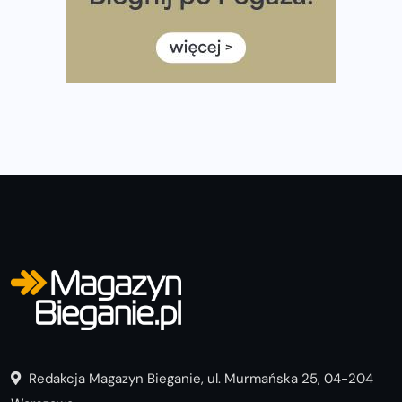
Już w tę sobotę 35. Bieg Powstania Warszawskiego.
Wystartuje rekordowa liczba uczestników
35. Bieg Powstania Warszawskiego – praktyczny
poradnik przed startem
Redakcja Magazyn Bieganie, ul. Murmańska 25, 04-204