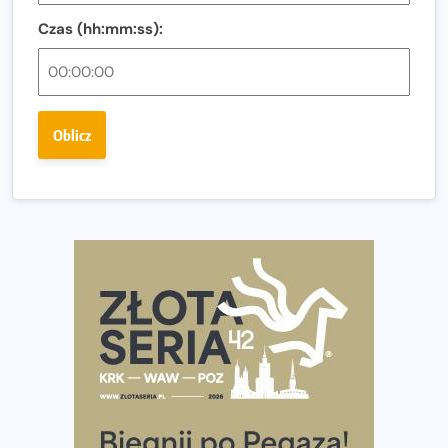
Regeneracja w bieganiu. Co warto o niej wiedzieć?
Czas (hh:mm:ss):
Ostatnie wolne miejsca na jubileuszowy Bieg
Fabrykanta. Organizatorzy odkrywają trasę dzień po
dniu.
Złota Seria 42 rośnie. Coraz więcej maratończyków
Oblicz
wybiera wyzwanie trzech największych maratonów w
Polsce
Praska 5k Run gospodarzem Mistrzostw Polski
Największy Bieg Powstania Warszawskiego w historii.
Ponad 12 tysięcy uczestników pobiegło dla Bohaterów!
Tętno vs tempo – czym kierować się w bieganiu?
Co ma dużo białka? Produkty, które warto włączyć do
diety
Rozbiegany Olsztyn szykuje się na weekend z
półmaratonem