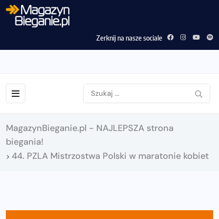
Zerknij na nasze sociale
MagazynBieganie.pl - NAJLEPSZA strona
biegania!
44. PZLA Mistrzostwa Polski w maratonie kobiet
>