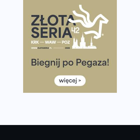
Praska 5k Run gospodarzem Mistrzostw Polski
Największy Bieg Powstania Warszawskiego w historii.
Ponad 12 tysięcy uczestników pobiegło dla Bohaterów!
Tętno vs tempo – czym kierować się w bieganiu?
Co ma dużo białka? Produkty, które warto włączyć do
diety
Rozbiegany Olsztyn szykuje się na weekend z
półmaratonem
Już w tę sobotę 35. Bieg Powstania Warszawskiego.
Wystartuje rekordowa liczba uczestników