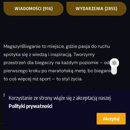
WIADOMOŚCI
(916)
WYDARZENIA
(2855)
MagazynBieganie to miejsce, gdzie pasja do ruchu
spotyka się z wiedzą i inspiracją. Tworzymy
przestrzeń dla biegaczy na każdym poziomie – od
pierwszego kroku po maratońską metę, bo bieganie
to coś więcej niż sport – to styl życia.
Biegaj z nami i odkrywaj swoją najlepszą wersję!
Korzystanie ze strony wiąże się z akceptacją naszej
Polityki prywatności
Akceptuj