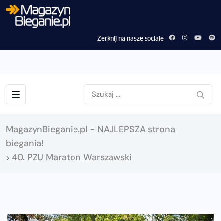
Zerknij na nasze sociale
MagazynBieganie.pl - NAJLEPSZA strona
biegania!
40. PZU Maraton Warszawski
>