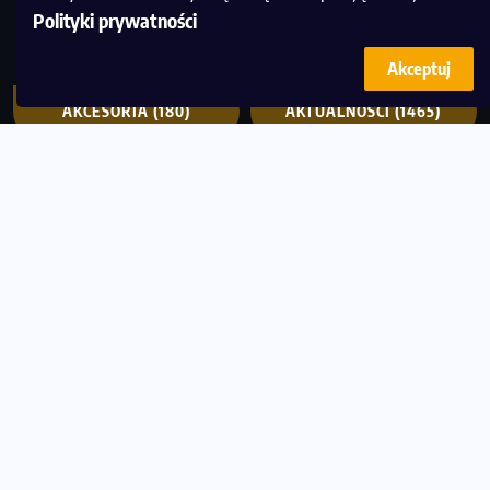
Polityki prywatności
Akceptuj
AKCESORIA
(180)
AKTUALNOŚCI
(1465)
CZYTELNIA
(488)
DIETA
(366)
LUDZIE
(488)
POLECANE
(529)
SPRZĘT
(604)
TRENING
(529)
WIADOMOŚCI
(916)
WYDARZENIA
(2855)