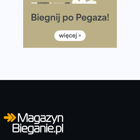
Co ma dużo białka? Produkty, które warto włączyć do
diety
Rozbiegany Olsztyn szykuje się na weekend z
półmaratonem
Już w tę sobotę 35. Bieg Powstania Warszawskiego.
Wystartuje rekordowa liczba uczestników