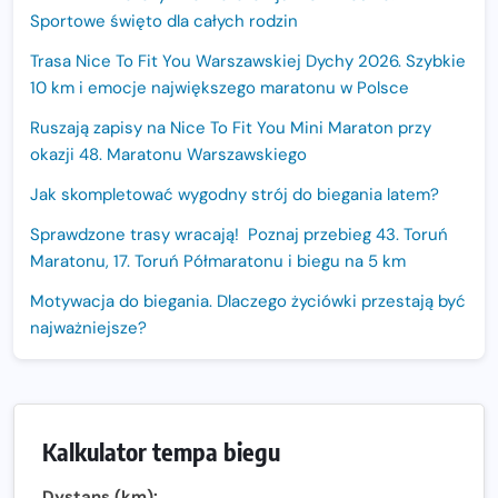
Sportowe święto dla całych rodzin
Trasa Nice To Fit You Warszawskiej Dychy 2026. Szybkie
10 km i emocje największego maratonu w Polsce
Ruszają zapisy na Nice To Fit You Mini Maraton przy
okazji 48. Maratonu Warszawskiego
Jak skompletować wygodny strój do biegania latem?
Sprawdzone trasy wracają! Poznaj przebieg 43. Toruń
Maratonu, 17. Toruń Półmaratonu i biegu na 5 km
Motywacja do biegania. Dlaczego życiówki przestają być
najważniejsze?
15. Półmaraton Dwóch Mostów. Jubileuszowa edycja z
rekordową pulą nagród i większym limitem uczestników
Trasa 48. Maratonu Warszawskiego odkryta.
Kalkulator tempa biegu
Sprawdzony przebieg i profil stworzony do szybkiego
biegania
Dystans (km):