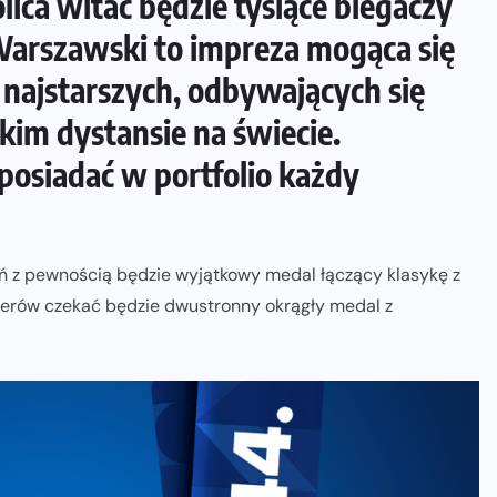
lica witać będzie tysiące biegaczy
 Warszawski to impreza mogąca się
 najstarszych, odbywających się
kim dystansie na świecie.
posiadać w portfolio każdy
ń z pewnością będzie wyjątkowy medal łączący klasykę z
erów czekać będzie dwustronny okrągły medal z