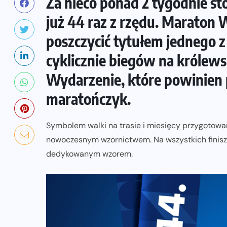
Za nieco ponad 2 tygodnie sto
już 44 raz z rzędu. Maraton
poszczycić tytułem jednego z
cyklicznie biegów na królews
Wydarzenie, które powinien 
maratończyk.
Symbolem walki na trasie i miesięcy przygotowa
nowoczesnym wzornictwem. Na wszystkich finisz
dedykowanym wzorem.
NADCHODZĄCE IMPREZY
WYDARZENIA