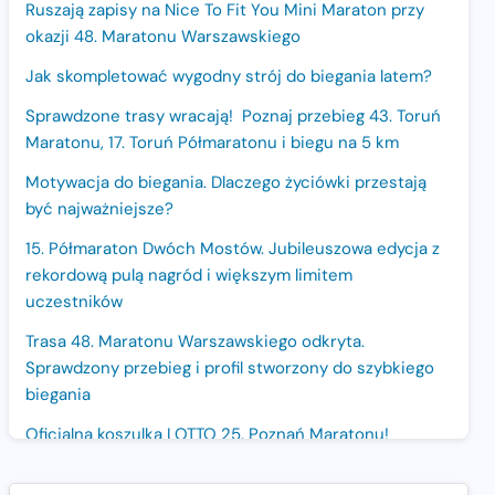
Ruszają zapisy na Nice To Fit You Mini Maraton przy
okazji 48. Maratonu Warszawskiego
Jak skompletować wygodny strój do biegania latem?
Sprawdzone trasy wracają! Poznaj przebieg 43. Toruń
Maratonu, 17. Toruń Półmaratonu i biegu na 5 km
Motywacja do biegania. Dlaczego życiówki przestają
być najważniejsze?
15. Półmaraton Dwóch Mostów. Jubileuszowa edycja z
rekordową pulą nagród i większym limitem
uczestników
Trasa 48. Maratonu Warszawskiego odkryta.
Sprawdzony przebieg i profil stworzony do szybkiego
biegania
Oficjalna koszulka LOTTO 25. Poznań Maratonu!
Amazfit Balance 3: Kompleksowe narzędzie dla