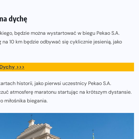
 na dychę
kiego, będzie można wystartować w biegu Pekao S.A.
na 10 km będzie odbywać się cyklicznie jesienią, jako
 Dychy >>>
rtach historii, jako pierwsi uczestnicy Pekao S.A.
czuć atmosferę maratonu startując na krótszym dystansie.
 miłośnika biegania.