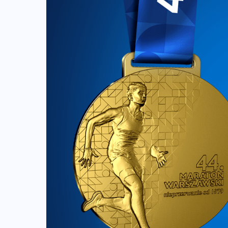
ZAPOWIEDZI IMPREZ
Sprawdzone trasy wracają! Poznaj
przebieg 43. Toruń Maratonu, 17.
Toruń Półmaratonu i biegu na 5 km
06-08-2026