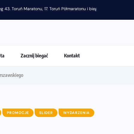
g 43. Toruń Maratonu, 17. Toruń Półmaratonu i biegu na 5 km
eta
Zacznij biegać
Kontakt
rszawskiego
PROMOCJE
SLIDER
WYDARZENIA