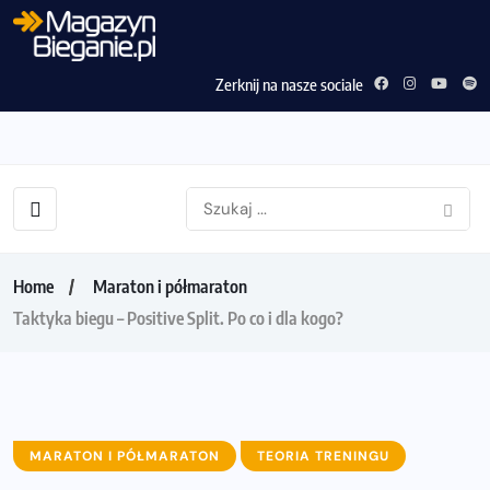
Zerknij na nasze sociale
Home
Maraton i półmaraton
Taktyka biegu – Positive Split. Po co i dla kogo?
MARATON I PÓŁMARATON
TEORIA TRENINGU