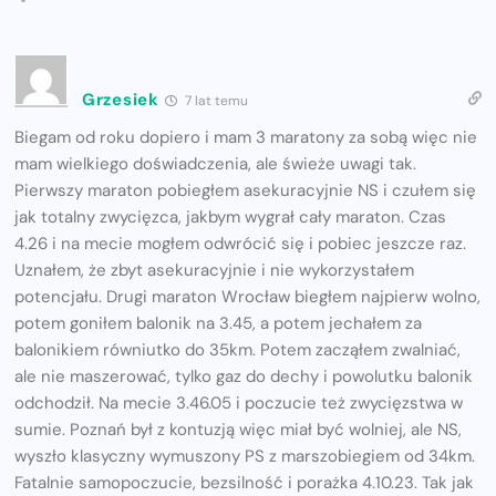
Grzesiek
7 lat temu
Biegam od roku dopiero i mam 3 maratony za sobą więc nie
mam wielkiego doświadczenia, ale świeże uwagi tak.
Pierwszy maraton pobiegłem asekuracyjnie NS i czułem się
jak totalny zwycięzca, jakbym wygrał cały maraton. Czas
4.26 i na mecie mogłem odwrócić się i pobiec jeszcze raz.
Uznałem, że zbyt asekuracyjnie i nie wykorzystałem
potencjału. Drugi maraton Wrocław biegłem najpierw wolno,
potem goniłem balonik na 3.45, a potem jechałem za
balonikiem równiutko do 35km. Potem zacząłem zwalniać,
ale nie maszerować, tylko gaz do dechy i powolutku balonik
odchodził. Na mecie 3.46.05 i poczucie też zwycięzstwa w
sumie. Poznań był z kontuzją więc miał być wolniej, ale NS,
wyszło klasyczny wymuszony PS z marszobiegiem od 34km.
Fatalnie samopoczucie, bezsilność i porażka 4.10.23. Tak jak