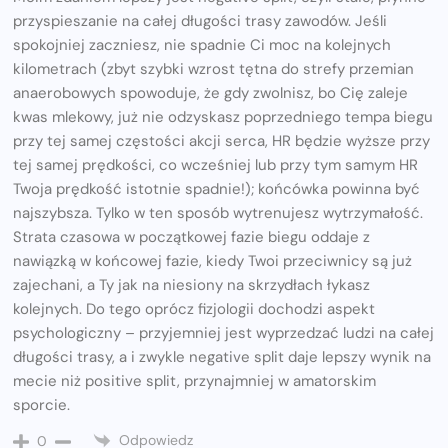
przyspieszanie na całej długości trasy zawodów. Jeśli
spokojniej zaczniesz, nie spadnie Ci moc na kolejnych
kilometrach (zbyt szybki wzrost tętna do strefy przemian
anaerobowych spowoduje, że gdy zwolnisz, bo Cię zaleje
kwas mlekowy, już nie odzyskasz poprzedniego tempa biegu
przy tej samej częstości akcji serca, HR będzie wyższe przy
tej samej prędkości, co wcześniej lub przy tym samym HR
Twoja prędkość istotnie spadnie!); końcówka powinna być
najszybsza. Tylko w ten sposób wytrenujesz wytrzymałość.
Strata czasowa w początkowej fazie biegu oddaje z
nawiązką w końcowej fazie, kiedy Twoi przeciwnicy są już
zajechani, a Ty jak na niesiony na skrzydłach łykasz
kolejnych. Do tego oprócz fizjologii dochodzi aspekt
psychologiczny – przyjemniej jest wyprzedzać ludzi na całej
długości trasy, a i zwykle negative split daje lepszy wynik na
mecie niż positive split, przynajmniej w amatorskim
sporcie.
Odpowiedz
0