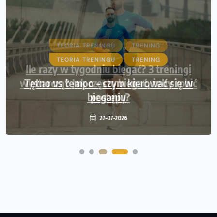
TEORIA TRENINGU
TRENING
Ile razy w tygodniu biegać? 3 treningi
wystarczą? Jak często biegać, żeby robić
postępy
20-07-2026