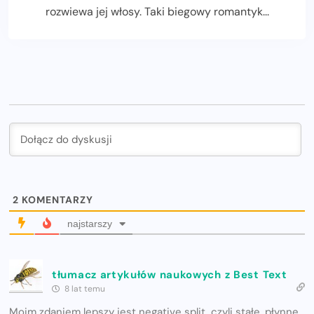
rozwiewa jej włosy. Taki biegowy romantyk...
2
KOMENTARZY
najstarszy
tłumacz artykułów naukowych z Best Text
8 lat temu
Moim zdaniem lepszy jest negative split, czyli stałe, płynne