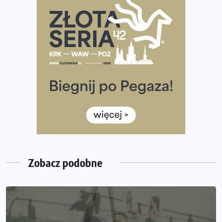
Tętno vs tempo – czym kierować się w bieganiu?
Co ma dużo białka? Produkty, które warto włączyć do
diety
Rozbiegany Olsztyn szykuje się na weekend z
półmaratonem
Już w tę sobotę 35. Bieg Powstania Warszawskiego.
Wystartuje rekordowa liczba uczestników
35. Bieg Powstania Warszawskiego – praktyczny
poradnik przed startem
Zobacz podobne