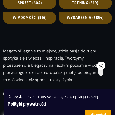
SPRZĘT
(604)
TRENING
(529)
WIADOMOŚCI
(916)
WYDARZENIA
(2854)
MagazynBieganie to miejsce, gdzie pasja do ruchu
spotyka się z wiedzą i inspiracją. Tworzymy
przestrzeń dla biegaczy na każdym poziomie – od
pierwszego kroku po maratońską metę, bo bieganie
to coś więcej niż sport – to styl życia.
Biegaj z nami i odkrywaj swoją najlepszą wersję!
Korzystanie ze strony wiąże się z akceptacją naszej
Polityki prywatności
2