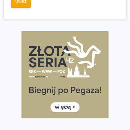
Oblicz
wybiera wyzwanie trzech największych maratonów w
Polsce
Praska 5k Run gospodarzem Mistrzostw Polski
Największy Bieg Powstania Warszawskiego w historii.
Ponad 12 tysięcy uczestników pobiegło dla Bohaterów!
Tętno vs tempo – czym kierować się w bieganiu?
Co ma dużo białka? Produkty, które warto włączyć do
diety
Rozbiegany Olsztyn szykuje się na weekend z
półmaratonem
Już w tę sobotę 35. Bieg Powstania Warszawskiego.
Wystartuje rekordowa liczba uczestników
35. Bieg Powstania Warszawskiego – praktyczny
poradnik przed startem