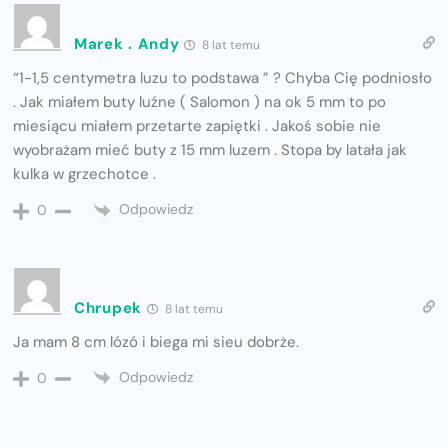
Marek . Andy
8 lat temu
“1-1,5 centymetra luzu to podstawa ” ? Chyba Cię podniosło
. Jak miałem buty luźne ( Salomon ) na ok 5 mm to po
miesiącu miałem przetarte zapiętki . Jakoś sobie nie
wyobrażam mieć buty z 15 mm luzem . Stopa by latała jak
kulka w grzechotce .
Odpowiedz
0
Chrupek
8 lat temu
Ja mam 8 cm lózó i biega mi sieu dobrże.
Odpowiedz
0