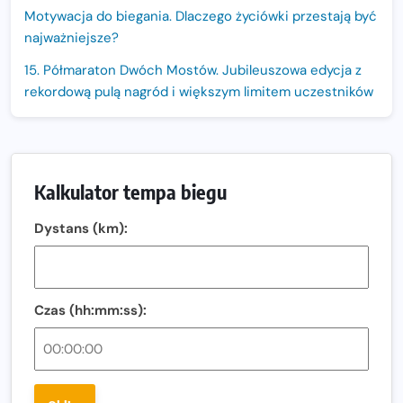
Motywacja do biegania. Dlaczego życiówki przestają być
najważniejsze?
15. Półmaraton Dwóch Mostów. Jubileuszowa edycja z
rekordową pulą nagród i większym limitem uczestników
Trasa 48. Maratonu Warszawskiego odkryta.
Sprawdzony przebieg i profil stworzony do szybkiego
biegania
Kalkulator tempa biegu
Oficjalna koszulka LOTTO 25. Poznań Maratonu!
Dystans (km):
Amazfit Balance 3: Kompleksowe narzędzie dla biegacza
i zawodnika Hyrox?
Regeneracja w bieganiu. Co warto o niej wiedzieć?
Czas (hh:mm:ss):
Ostatnie wolne miejsca na jubileuszowy Bieg
Fabrykanta. Organizatorzy odkrywają trasę dzień po
dniu.
Złota Seria 42 rośnie. Coraz więcej maratończyków