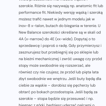
szerokie. Różnie się nazywają np. anatomic fit lub
performance fit. Niekiedy wersję wąską i szeroką
możesz trafić nawet w jednym modelu jak w
inov-8 x-talon, butach do biegania w terenie. U
New Balance szerokości określane są w skali od
4A (x-narrow) do 4E (xx-wide). Dopytaj o to
sprzedawcę i poproś o radę. Gdy przymierzysz i
zasznurujesz but przebiegnij się po sklepie lub
na bieżni mechanicznej i zwróć uwagę czy przód
stopy może swobodnie się rozszerzać, ale
również czy nie czujesz, że przód lub pięta lata
zbyt swobodnie we wnętrzu. Jeśli buty będą dla
ciebie za wąskie – dorobisz się pęcherzy lub
obtarć po bokach przodostopia. Jeśli będą za
szerokie – stopa będzie się przesuwać i np.
biegnąc z górki, będziesz uderzać palcami o