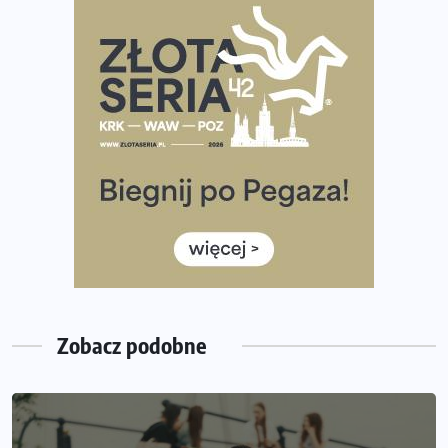
Praska 5k Run gospodarzem Mistrzostw Polski
Największy Bieg Powstania Warszawskiego w historii.
Ponad 12 tysięcy uczestników pobiegło dla Bohaterów!
Tętno vs tempo – czym kierować się w bieganiu?
Co ma dużo białka? Produkty, które warto włączyć do
diety
Rozbiegany Olsztyn szykuje się na weekend z
półmaratonem
Już w tę sobotę 35. Bieg Powstania Warszawskiego.
Wystartuje rekordowa liczba uczestników
Zobacz podobne