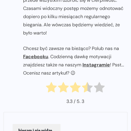
przede wszystkim uzbroić się w cierpliwość.
Czasami widoczny postęp możemy odnotować
dopiero po kilku miesiącach regularnego
biegania. Ale wówczas będziemy wiedzieć, że
było warto!
Chcesz być zawsze na bieżąco? Polub nas na
Facebooku
. Codzienną dawkę motywacji
znajdziesz także na naszym
Instagramie
! Psst...
Ocenisz nasz artykuł? 😉
3.3
/ 5.
3
biegam i nie widzę