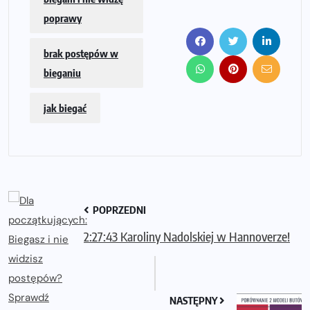
poprawy
brak postępów w
bieganiu
jak biegać
POPRZEDNI
2:27:43 Karoliny Nadolskiej w Hannoverze!
NASTĘPNY