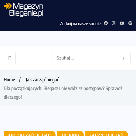
Zerknij na nasze sociale
Home
Jak zacząć biegać
Dla początkujących: Biegasz i nie widzisz postępów? Sprawdź
dlaczego!
JAK ZACZĄĆ BIEGAĆ
TRENING
ZACZNIJ BIEGAĆ