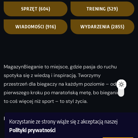
SPRZĘT
(604)
TRENING
(529)
WIADOMOŚCI
(916)
WYDARZENIA
(2855)
MagazynBieganie to miejsce, gdzie pasja do ruchu
spotyka się z wiedzą i inspiracją. Tworzymy
przestrzeń dla biegaczy na każdym poziomie – od
pierwszego kroku po maratońską metę, bo bieganie
to coś więcej niż sport – to styl życia.
Biegaj z nami i odkrywaj swoją najlepszą wersję!
Korzystanie ze strony wiąże się z akceptacją naszej
Polityki prywatności
1