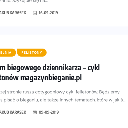
anie. Szykujcie się na...
JAKUB KARASEK
16-09-2019
ELNIA
FELIETONY
m biegowego dziennikarza – cykl
etonów magazynbieganie.pl
zej stronie rusza cotygodniowy cykl felietonów. Będziemy
s pisać o bieganiu, ale także innych tematach, które w jakiś...
JAKUB KARASEK
09-09-2019