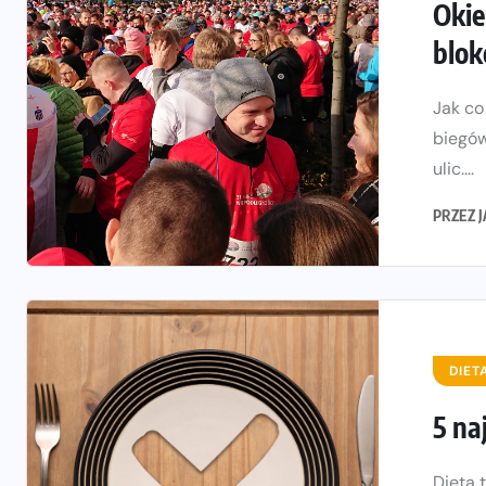
Okie
blok
Jak co
biegów
ulic....
PRZEZ
DIET
5 na
Dieta 