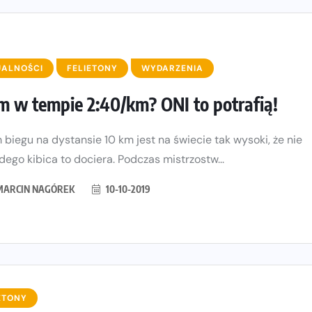
UALNOŚCI
FELIETONY
WYDARZENIA
m w tempie 2:40/km? ONI to potrafią!
 biegu na dystansie 10 km jest na świecie tak wysoki, że nie
dego kibica to dociera. Podczas mistrzostw...
MARCIN NAGÓREK
10-10-2019
ETONY