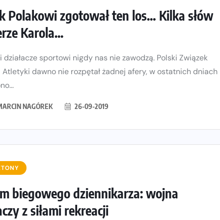
k Polakowi zgotował ten los… Kilka słów
erze Karola...
i działacze sportowi nigdy nas nie zawodzą. Polski Związek
j Atletyki dawno nie rozpętał żadnej afery, w ostatnich dniach
o...
MARCIN NAGÓREK
26-09-2019
ETONY
m biegowego dziennikarza: wojna
aczy z siłami rekreacji