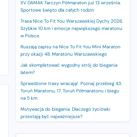
XV DAMAK Tarczyn Półmaraton już 13 września.
Sportowe święto dla całych rodzin
Trasa Nice To Fit You Warszawskiej Dychy 2026.
Szybkie 10 km i emocje największego maratonu
w Polsce
Ruszają zapisy na Nice To Fit You Mini Maraton
przy okazji 48. Maratonu Warszawskiego
Jak skompletować wygodny strój do biegania
latem?
Sprawdzone trasy wracają! Poznaj przebieg 43.
Toruń Maratonu, 17. Toruń Półmaratonu i biegu
na 5 km
Motywacja do biegania. Dlaczego życiówki
przestają być najważniejsze?
15. Półmaraton Dwóch Mostów. Jubileuszowa
edycja z rekordową pulą nagród i większym