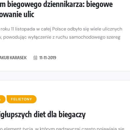
m biegowego dziennikarza: biegowe
owanie ulic
 roku 11 listopada w całej Polsce odbyło się wiele ulicznych
, powodując wyłączenie z ruchu samochodowego szereg
JAKUB KARASEK
11-11-2019
A
FELIETONY
jgłupszych diet dla biegaczy
to element życia, w którym nadzwyczaj często pojawiają się