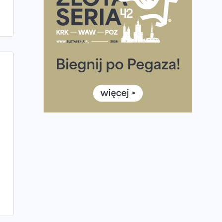
Praska 5k Run gospodarzem Mistrzostw Polski
Największy Bieg Powstania Warszawskiego w
historii. Ponad 12 tysięcy uczestników pobiegło
dla Bohaterów!
Tętno vs tempo – czym kierować się w
bieganiu?
Co ma dużo białka? Produkty, które warto
włączyć do diety
Rozbiegany Olsztyn szykuje się na weekend z
półmaratonem
Już w tę sobotę 35. Bieg Powstania
Warszawskiego. Wystartuje rekordowa liczba
uczestników
35. Bieg Powstania Warszawskiego – praktyczny
poradnik przed startem