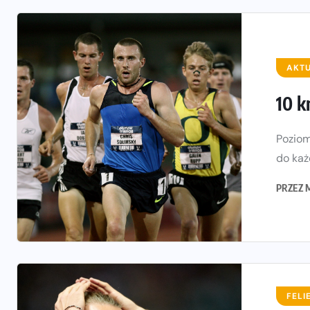
AKT
10 k
Poziom
do każ
PRZEZ
FELI