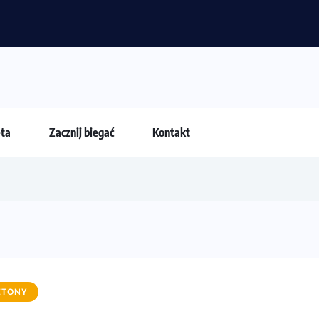
nia latem?
eta
Zacznij biegać
Kontakt
ETONY