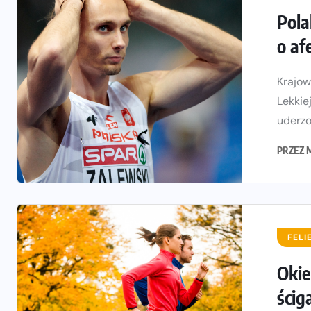
Pola
o af
Krajow
Lekkie
uderzon
PRZEZ
FELI
Okie
ścig