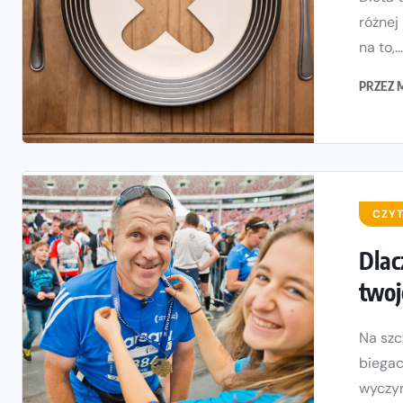
różnej
na to,...
PRZEZ
CZYT
Dlac
twoj
Na szc
biegac
wyczyn