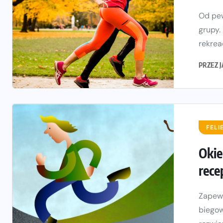
Od pew
grupy.
rekreac
PRZEZ
FELI
Okie
rece
Zapewn
biegow