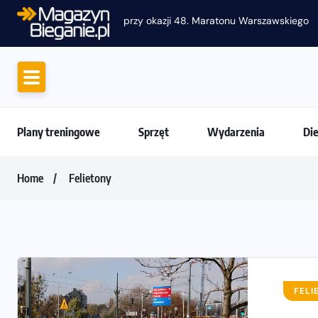
Jak skompletować wygodny strój do biega
Plany treningowe
Sprzęt
Wydarzenia
Di
Home
Felietony
FELI