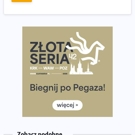
Złota Seria 42 rośnie. Coraz więcej maratończyków
wybiera wyzwanie trzech największych maratonów w
Polsce
Praska 5k Run gospodarzem Mistrzostw Polski
Największy Bieg Powstania Warszawskiego w historii.
Ponad 12 tysięcy uczestników pobiegło dla Bohaterów!
Tętno vs tempo – czym kierować się w bieganiu?
Co ma dużo białka? Produkty, które warto włączyć do
diety
Rozbiegany Olsztyn szykuje się na weekend z
półmaratonem
Już w tę sobotę 35. Bieg Powstania Warszawskiego.
Wystartuje rekordowa liczba uczestników
Zobacz podobne