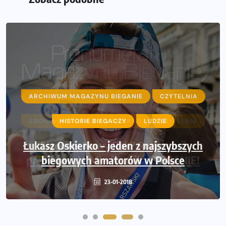
ARCHIWUM MAGAZYNU BIEGANIE
CZYTELNIA
ARCHIWUM MAGAZYNU BIEGANIE
HISTORIE BIEGACZY
LUDZIE
CZYTELNIA
Łukasz Oskierko – jeden z najszybszych
Biegowy Nowy Rok? Rozpocznij
prenumeratę Miesięcznika BIEGANIE!
biegowych amatorów w Polsce
05-01-2018
23-01-2018