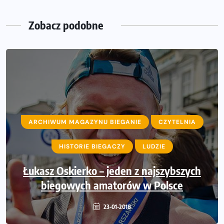
Zobacz podobne
ARCHIWUM MAGAZYNU BIEGANIE
CZYTELNIA
ARCHIWUM MAGAZYNU BIEGANIE
HISTORIE BIEGACZY
LUDZIE
CZYTELNIA
Łukasz Oskierko – jeden z najszybszych
Biegowy Nowy Rok? Rozpocznij
prenumeratę Miesięcznika BIEGANIE!
biegowych amatorów w Polsce
05-01-2018
23-01-2018