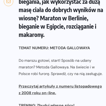
biegania, jak wykorzystać za dużą
masę ciała do dobrych wyników na
wiosnę? Maraton w Berlinie,
bieganie w Egipcie, rozciąganie i
makarony.
TEMAT NUMERU: METODA GALLOWAYA
Do marszu gotowi, start! Sposób na udany
maraton? Metoda Gallowaya. Na świecie i w
Polsce robi furorę. Sprawdź, czy na nią zasługuje.
Przeczytaj artykuły z numeru listopadowego
z 2008 roku on-line.
TRENING: Zbuduj własne góry!