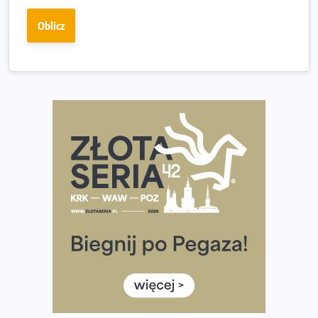
Fabrykanta. Organizatorzy odkrywają trasę dzień po
Oblicz
dniu.
Złota Seria 42 rośnie. Coraz więcej maratończyków
wybiera wyzwanie trzech największych maratonów w
Polsce
Praska 5k Run gospodarzem Mistrzostw Polski
Największy Bieg Powstania Warszawskiego w historii.
Ponad 12 tysięcy uczestników pobiegło dla Bohaterów!
Tętno vs tempo – czym kierować się w bieganiu?
Co ma dużo białka? Produkty, które warto włączyć do
diety
Rozbiegany Olsztyn szykuje się na weekend z
półmaratonem
Już w tę sobotę 35. Bieg Powstania Warszawskiego.
Wystartuje rekordowa liczba uczestników