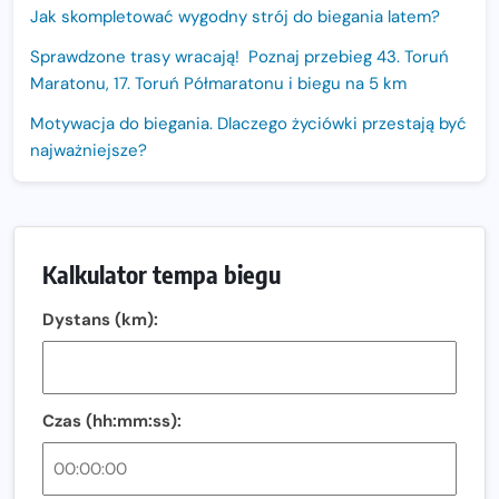
Jak skompletować wygodny strój do biegania latem?
Sprawdzone trasy wracają! Poznaj przebieg 43. Toruń
Maratonu, 17. Toruń Półmaratonu i biegu na 5 km
Motywacja do biegania. Dlaczego życiówki przestają być
najważniejsze?
15. Półmaraton Dwóch Mostów. Jubileuszowa edycja z
rekordową pulą nagród i większym limitem uczestników
Trasa 48. Maratonu Warszawskiego odkryta.
Kalkulator tempa biegu
Sprawdzony przebieg i profil stworzony do szybkiego
biegania
Dystans (km):
Oficjalna koszulka LOTTO 25. Poznań Maratonu!
Amazfit Balance 3: Kompleksowe narzędzie dla biegacza
i zawodnika Hyrox?
Czas (hh:mm:ss):
Regeneracja w bieganiu. Co warto o niej wiedzieć?
Ostatnie wolne miejsca na jubileuszowy Bieg