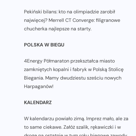
Pekiński bilans: kto na olimpiadzie zarobił
najwięcej? Merrell CT Converge: filigranowe
chucherka najlepsze na starty.
POLSKA W BIEGU
4Energy Półmaraton przekształca miasto
zamkniętych kopalni i fabryk w Polską Stolicę
Biegania. Mamy dwudziestu sześciu nowych
Harpaganów!
KALENDARZ
W kalendarzu powiało zimą. Imprez mało, ale za
to same ciekawe. Załóż szalik, rękawiczki i w
drogę na ostatnie w tym roku biegowe zawody.