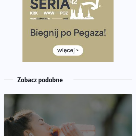
Co ma dużo białka? Produkty, które warto włączyć do
diety
Rozbiegany Olsztyn szykuje się na weekend z
półmaratonem
Już w tę sobotę 35. Bieg Powstania Warszawskiego.
Wystartuje rekordowa liczba uczestników
35. Bieg Powstania Warszawskiego – praktyczny
poradnik przed startem
Zobacz podobne