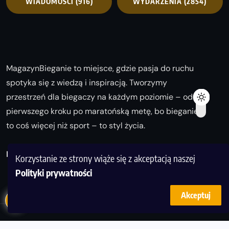
WIADOMOŚCI
(916)
WYDARZENIA
(2854)
MagazynBieganie to miejsce, gdzie pasja do ruchu
spotyka się z wiedzą i inspiracją. Tworzymy
przestrzeń dla biegaczy na każdym poziomie – od
pierwszego kroku po maratońską metę, bo bieganie
to coś więcej niż sport – to styl życia.
Biegaj z nami i odkrywaj swoją najlepszą wersję!
Korzystanie ze strony wiąże się z akceptacją naszej
Polityki prywatności
Akceptuj