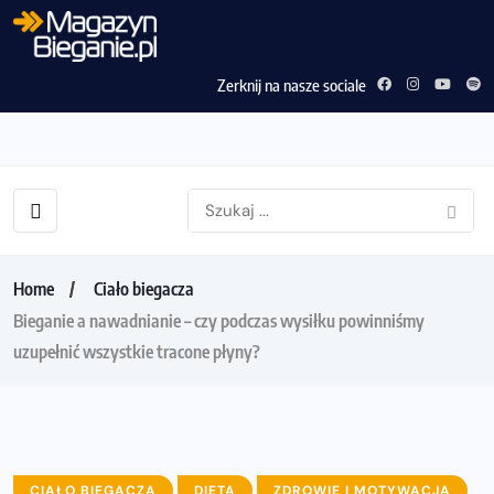
Zerknij na nasze sociale
Home
Ciało biegacza
Bieganie a nawadnianie – czy podczas wysiłku powinniśmy
uzupełnić wszystkie tracone płyny?
CIAŁO BIEGACZA
DIETA
ZDROWIE I MOTYWACJA