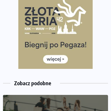
Rozbiegany Olsztyn szykuje się na weekend z
półmaratonem
Już w tę sobotę 35. Bieg Powstania Warszawskiego.
Wystartuje rekordowa liczba uczestników
35. Bieg Powstania Warszawskiego – praktyczny
poradnik przed startem
Ile razy w tygodniu biegać? 3 treningi wystarczą? Jak
często biegać, żeby robić postępy
Już w ten weekend! Przed nami Nocny Portowy Maraton
i Półmaraton Szczeciński. Wszystko, co warto wiedzieć
Zobacz podobne