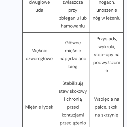
dwugłowe
zwłaszcza
nogach,
uda
przy
unoszenie
zbieganiu lub
nóg w leżeniu
hamowaniu
Przysiady,
Główne
wykroki,
Mięśnie
mięśnie
step-upy na
czworogłowe
napędzające
podwyższeni
bieg
e
Stabilizują
staw skokowy
i chronią
Wspięcia na
Mięśnie łydek
przed
palce, skoki
kontuzjami
na skrzynię
przeciążenio