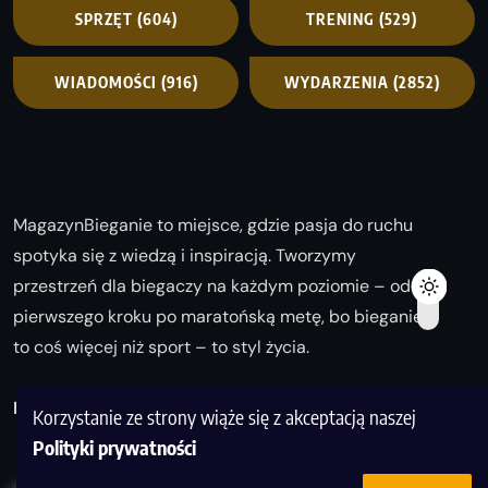
SPRZĘT
(604)
TRENING
(529)
WIADOMOŚCI
(916)
WYDARZENIA
(2852)
MagazynBieganie to miejsce, gdzie pasja do ruchu
spotyka się z wiedzą i inspiracją. Tworzymy
przestrzeń dla biegaczy na każdym poziomie – od
pierwszego kroku po maratońską metę, bo bieganie
to coś więcej niż sport – to styl życia.
Biegaj z nami i odkrywaj swoją najlepszą wersję!
Korzystanie ze strony wiąże się z akceptacją naszej
Polityki prywatności