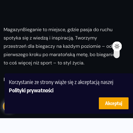
MagazynBieganie to miejsce, gdzie pasja do ruchu
spotyka się z wiedzą i inspiracją. Tworzymy
przestrzeń dla biegaczy na każdym poziomie – od
pierwszego kroku po maratońską metę, bo bieganie
to coś więcej niż sport – to styl życia.
Biegaj z nami i odkrywaj swoją najlepszą wersję!
Korzystanie ze strony wiąże się z akceptacją naszej
Polityki prywatności
Akceptuj
© Copyright 2025
magazynbieganie.pl
powered by
FoolProofSoft