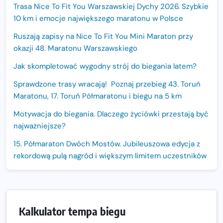
Trasa Nice To Fit You Warszawskiej Dychy 2026. Szybkie
10 km i emocje największego maratonu w Polsce
Ruszają zapisy na Nice To Fit You Mini Maraton przy
okazji 48. Maratonu Warszawskiego
Jak skompletować wygodny strój do biegania latem?
Sprawdzone trasy wracają! Poznaj przebieg 43. Toruń
Maratonu, 17. Toruń Półmaratonu i biegu na 5 km
Motywacja do biegania. Dlaczego życiówki przestają być
najważniejsze?
15. Półmaraton Dwóch Mostów. Jubileuszowa edycja z
rekordową pulą nagród i większym limitem uczestników
Trasa 48. Maratonu Warszawskiego odkryta.
Sprawdzony przebieg i profil stworzony do szybkiego
biegania
Kalkulator tempa biegu
Oficjalna koszulka LOTTO 25. Poznań Maratonu!