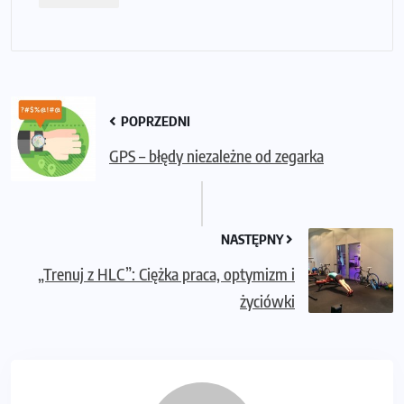
POPRZEDNI
GPS – błędy niezależne od zegarka
NASTĘPNY
„Trenuj z HLC”: Ciężka praca, optymizm i
życiówki