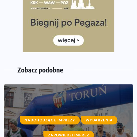
Rozbiegany Olsztyn szykuje się na weekend z
półmaratonem
Już w tę sobotę 35. Bieg Powstania Warszawskiego.
Wystartuje rekordowa liczba uczestników
35. Bieg Powstania Warszawskiego – praktyczny
poradnik przed startem
Zobacz podobne
NADCHODZĄCE IMPREZY
WYDARZENIA
ZAPOWIEDZI IMPREZ