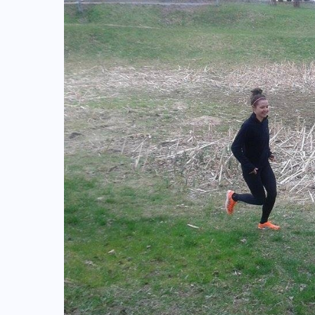
SPRZĘT
ZEGARKI
Amazfit Balance 3: Kompleksowe
narzędzie dla biegacza i zawodnika
Hyrox?
04-08-2026