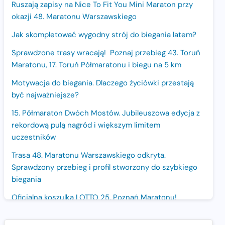
Ruszają zapisy na Nice To Fit You Mini Maraton przy
okazji 48. Maratonu Warszawskiego
Jak skompletować wygodny strój do biegania latem?
Sprawdzone trasy wracają! Poznaj przebieg 43. Toruń
Maratonu, 17. Toruń Półmaratonu i biegu na 5 km
Motywacja do biegania. Dlaczego życiówki przestają
być najważniejsze?
15. Półmaraton Dwóch Mostów. Jubileuszowa edycja z
rekordową pulą nagród i większym limitem
uczestników
Trasa 48. Maratonu Warszawskiego odkryta.
Sprawdzony przebieg i profil stworzony do szybkiego
biegania
Oficjalna koszulka LOTTO 25. Poznań Maratonu!
Amazfit Balance 3: Kompleksowe narzędzie dla