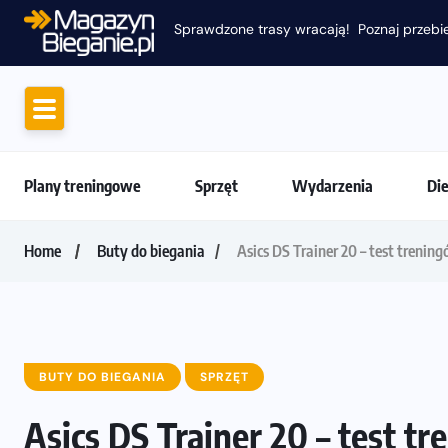
Plany treningowe
Sprzęt
Wydarzenia
Di
Home
Buty do biegania
Asics DS Trainer 20 – test trenin
BUTY DO BIEGANIA
SPRZĘT
Asics DS Trainer 20 – test t