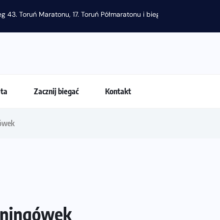
eta
Zacznij biegać
Kontakt
gówek
reningówek