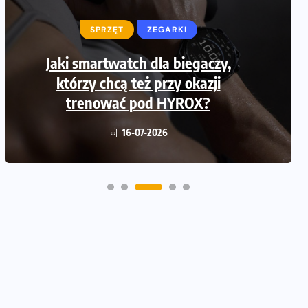
SPRZĘT
ZEGARKI
SPRZĘT
Jaki smartwatch dla biegaczy,
Jak zaplanować domowe cardio bez
którzy chcą też przy okazji
przepełniania mieszkania sprzętem
trenować pod HYROX?
16-07-2026
16-07-2026