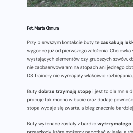
Fot. Marta Chmura
Przy pierwszym kontakcie buty te
zaskakują lek
wygodne już od pierwszego założenia. Cholewka 
wystających elementów czy grubszych szwów, dzi
nie zaobserwowałam na stopach ani jednego obtar
DS Trainery nie wymagały właściwie rozbiegania,
Buty
dobrze trzymają stopę
i jest to dla mnie 
pracuje tak mocno w bucie oraz dodaje pewności
stopa wydaje się zwarta, a bieg znacznie bardzie
Buty wykonane zostały z bardzo
wytrzymałego 
przeszkody, które możemy napotkać w lesie, a r