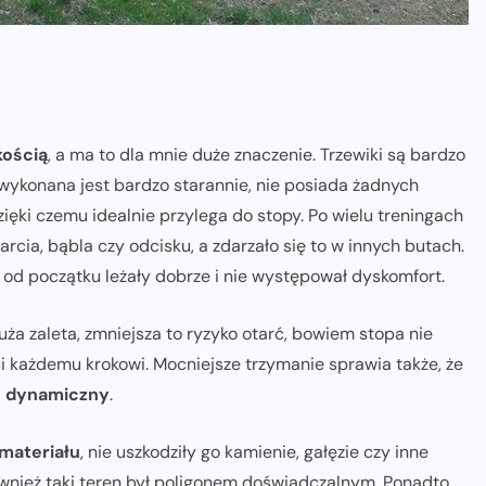
kością
, a ma to dla mnie duże znaczenie. Trzewiki są bardzo
wykonana jest bardzo starannie, nie posiada żadnych
ęki czemu idealnie przylega do stopy. Po wielu treningach
cia, bąbla czy odcisku, a zdarzało się to w innych butach.
 od początku leżały dobrze i nie występował dyskomfort.
duża zaleta, zmniejsza to ryzyko otarć, bowiem stopa nie
 każdemu krokowi. Mocniejsze trzymanie sprawia także, że
j
dynamiczny
.
materiału
, nie uszkodziły go kamienie, gałęzie czy inne
ównież taki teren był poligonem doświadczalnym. Ponadto