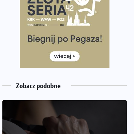
półmaratonem
Już w tę sobotę 35. Bieg Powstania Warszawskiego.
Wystartuje rekordowa liczba uczestników
35. Bieg Powstania Warszawskiego – praktyczny
poradnik przed startem
Ile razy w tygodniu biegać? 3 treningi wystarczą? Jak
często biegać, żeby robić postępy
Już w ten weekend! Przed nami Nocny Portowy
Maraton i Półmaraton Szczeciński. Wszystko, co warto
wiedzieć
Zobacz podobne