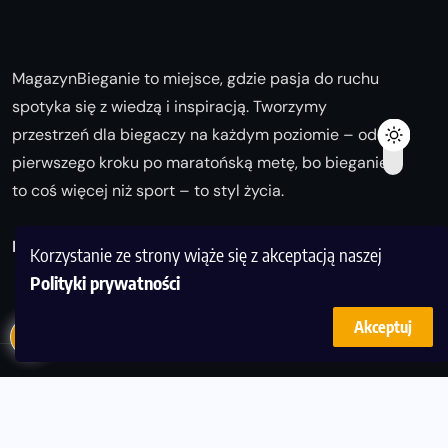
MagazynBieganie to miejsce, gdzie pasja do ruchu
spotyka się z wiedzą i inspiracją. Tworzymy
przestrzeń dla biegaczy na każdym poziomie – od
pierwszego kroku po maratońską metę, bo bieganie
to coś więcej niż sport – to styl życia.
Biegaj z nami i odkrywaj swoją najlepszą wersję!
Korzystanie ze strony wiąże się z akceptacją naszej
Polityki prywatności
Akceptuj
© Copyright 2025
magazynbieganie.pl
powered by
FoolProofSoft