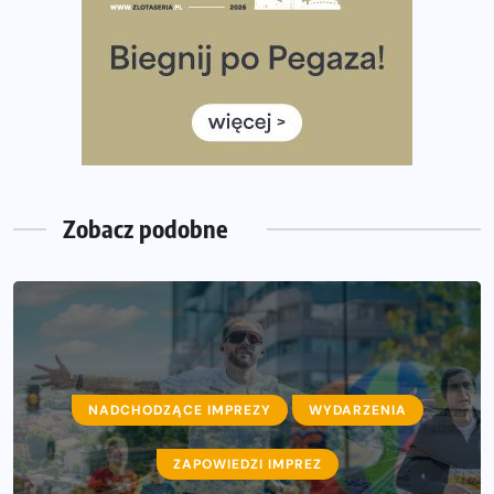
35. Bieg Powstania Warszawskiego – praktyczny
poradnik przed startem
Ile razy w tygodniu biegać? 3 treningi wystarczą? Jak
często biegać, żeby robić postępy
Już w ten weekend! Przed nami Nocny Portowy Maraton
i Półmaraton Szczeciński. Wszystko, co warto wiedzieć
Zobacz podobne
NADCHODZĄCE IMPREZY
WYDARZENIA
ZAPOWIEDZI IMPREZ