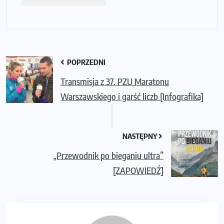
POPRZEDNI
Transmisja z 37. PZU Maratonu
Warszawskiego i garść liczb [Infografika]
NASTĘPNY
„Przewodnik po bieganiu ultra”
[ZAPOWIEDŹ]