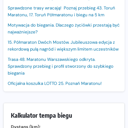
Sprawdzone trasy wracają! Poznaj przebieg 43. Toruń
Maratonu, 17. Toruń Półmaratonu i biegu na 5 km
Motywacja do biegania. Dlaczego życiówki przestają być
najważniejsze?
15. Półmaraton Dwóch Mostów. Jubileuszowa edycja z
rekordową pulą nagród i większym limitem uczestników
Trasa 48. Maratonu Warszawskiego odkryta.
Sprawdzony przebieg i profil stworzony do szybkiego
biegania
Oficjalna koszulka LOTTO 25. Poznań Maratonu!
Amazfit Balance 3: Kompleksowe narzędzie dla biegacza
i zawodnika Hyrox?
Regeneracja w bieganiu. Co warto o niej wiedzieć?
Kalkulator tempa biegu
Ostatnie wolne miejsca na jubileuszowy Bieg
Dystans (km):