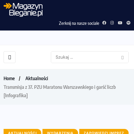
Zerknij na nasze sociale
Home
Aktualności
Transmisja z 37. PZU Maratonu Warszawskiego i garść liczb
[Infografika]
AKTUALNOŚCI
WYDARZENIA
ZAPOWIEDZI IMPREZ