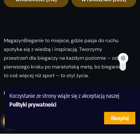
MagazynBieganie to miejsce, gdzie pasja do ruchu
spotyka się z wiedzą i inspiracją. Tworzymy
przestrzeń dla biegaczy na każdym poziomie – od
pierwszego kroku po maratońską metę, bo bieganie
to coś więcej niż sport – to styl życia.
Biegaj z nami i odkrywaj swoją najlepszą wersję!
Korzystanie ze strony wiąże się z akceptacją naszej
Polityki prywatności
Akceptuj
© Copyright 2025
magazynbieganie.pl
powered by