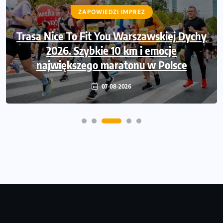
ZAPOWIEDZI IMPREZ
ZAPOWIEDZI IMPREZ
Trasa Nice To Fit You Warszawskiej Dychy
Ruszają zapisy na Nice To Fit You Mini
Maraton przy okazji 48. Maratonu
2026. Szybkie 10 km i emocje
największego maratonu w Polsce
Warszawskiego
06-08-2026
07-08-2026