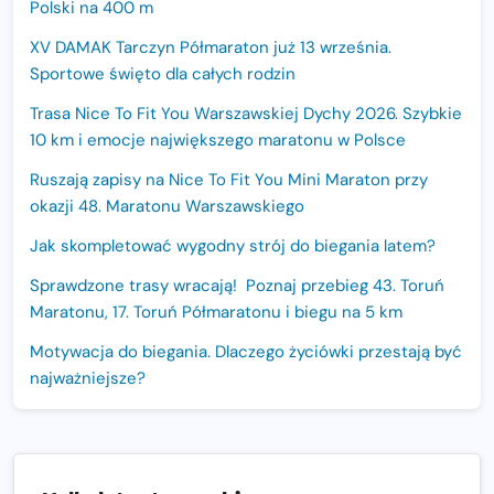
Polski na 400 m
XV DAMAK Tarczyn Półmaraton już 13 września.
Sportowe święto dla całych rodzin
Trasa Nice To Fit You Warszawskiej Dychy 2026. Szybkie
10 km i emocje największego maratonu w Polsce
Ruszają zapisy na Nice To Fit You Mini Maraton przy
okazji 48. Maratonu Warszawskiego
Jak skompletować wygodny strój do biegania latem?
Sprawdzone trasy wracają! Poznaj przebieg 43. Toruń
Maratonu, 17. Toruń Półmaratonu i biegu na 5 km
Motywacja do biegania. Dlaczego życiówki przestają być
najważniejsze?
15. Półmaraton Dwóch Mostów. Jubileuszowa edycja z
rekordową pulą nagród i większym limitem uczestników
Trasa 48. Maratonu Warszawskiego odkryta.