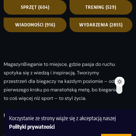
SPRZĘT
(604)
TRENING
(529)
WIADOMOŚCI
(916)
WYDARZENIA
(2855)
MagazynBieganie to miejsce, gdzie pasja do ruchu
spotyka się z wiedzą i inspiracją. Tworzymy
przestrzeń dla biegaczy na każdym poziomie – od
pierwszego kroku po maratońską metę, bo bieganie
to coś więcej niż sport – to styl życia.
Biegaj z nami i odkrywaj swoją najlepszą wersję!
Korzystanie ze strony wiąże się z akceptacją naszej
Polityki prywatności