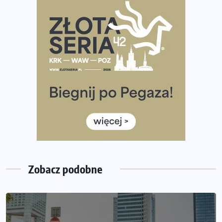
Praska 5k Run gospodarzem Mistrzostw Polski
Największy Bieg Powstania Warszawskiego w historii.
Ponad 12 tysięcy uczestników pobiegło dla Bohaterów!
Tętno vs tempo – czym kierować się w bieganiu?
Co ma dużo białka? Produkty, które warto włączyć do
diety
Rozbiegany Olsztyn szykuje się na weekend z
półmaratonem
Już w tę sobotę 35. Bieg Powstania Warszawskiego.
Wystartuje rekordowa liczba uczestników
Zobacz podobne