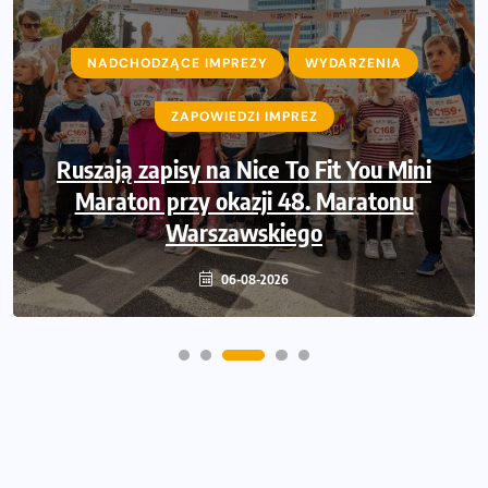
NADCHODZĄCE IMPREZY
NADCHODZĄCE IMPREZY
WYDARZENIA
WYDARZENIA
ZAPOWIEDZI IMPREZ
ZAPOWIEDZI IMPREZ
Ruszają zapisy na Nice To Fit You Mini
Sprawdzone trasy wracają! Poznaj
przebieg 43. Toruń Maratonu, 17. Toruń
Maraton przy okazji 48. Maratonu
Półmaratonu i biegu na 5 km
Warszawskiego
06-08-2026
06-08-2026