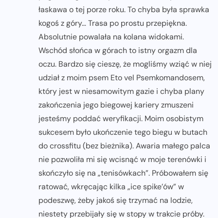
łaskawa o tej porze roku. To chyba była sprawka
kogoś z góry… Trasa po prostu przepiękna.
Absolutnie powalała na kolana widokami.
Wschód słońca w górach to istny orgazm dla
oczu. Bardzo się cieszę, że mogliśmy wziąć w niej
udział z moim psem Eto vel Psemkomandosem,
który jest w niesamowitym gazie i chyba plany
zakończenia jego biegowej kariery zmuszeni
jesteśmy poddać weryfikacji. Moim osobistym
sukcesem było ukończenie tego biegu w butach
do crossfitu (bez bieżnika). Awaria małego palca
nie pozwoliła mi się wcisnąć w moje terenówki i
skończyło się na „tenisówkach”. Próbowałem się
ratować, wkręcając kilka „ice spike’ów” w
podeszwę, żeby jakoś się trzymać na lodzie,
niestety przebijały się w stopy w trakcie próby.