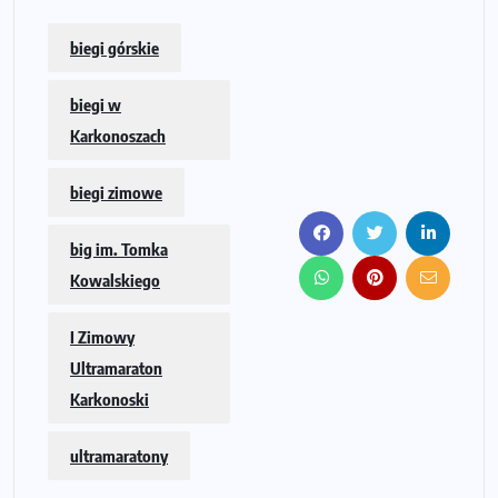
biegi górskie
biegi w
Karkonoszach
biegi zimowe
big im. Tomka
Kowalskiego
I Zimowy
Ultramaraton
Karkonoski
ultramaratony