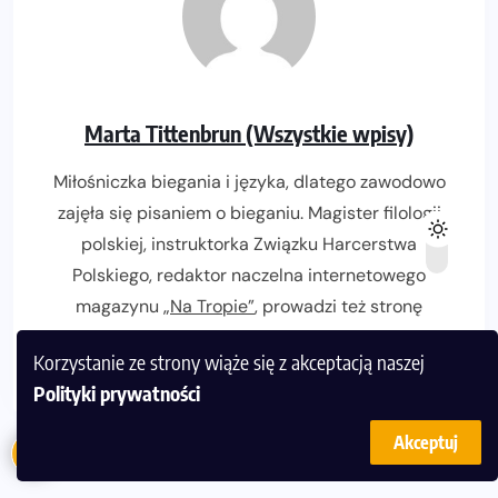
Marta Tittenbrun (Wszystkie wpisy)
Miłośniczka biegania i języka, dlatego zawodowo
zajęła się pisaniem o bieganiu. Magister filologii
polskiej, instruktorka Związku Harcerstwa
Polskiego, redaktor naczelna internetowego
magazynu
„Na Tropie”
, prowadzi też stronę
PrzepisyBezglutenowe.pl
. W bieganiu
Korzystanie ze strony wiąże się z akceptacją naszej
zdecydowanie preferuje góry.
Polityki prywatności
Akceptuj