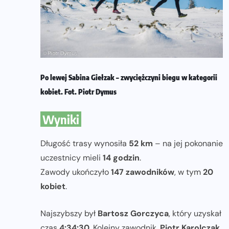
Po lewej Sabina Giełzak – zwyciężczyni biegu w kategorii
kobiet. Fot. Piotr Dymus
Wyniki
Długość trasy wynosiła
52 km
– na jej pokonanie
uczestnicy mieli
14 godzin
.
Zawody ukończyło
147 zawodników
, w tym
20
kobiet
.
Najszybszy był
Bartosz Gorczyca
, który uzyskał
czas
4:34:30
. Kolejny zawodnik,
Piotr Karolczak
,