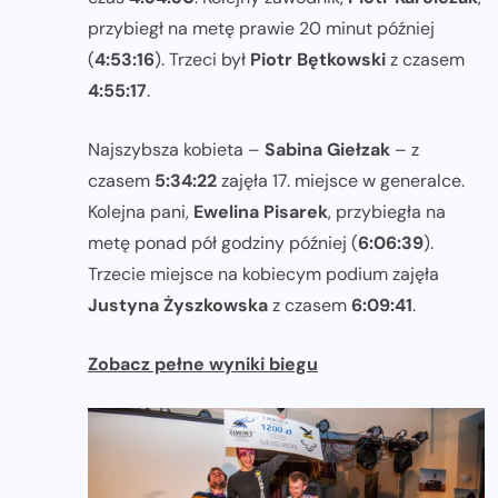
przybiegł na metę prawie 20 minut później
(
4:53:16
). Trzeci był
Piotr Bętkowski
z czasem
4:55:17
.
Najszybsza kobieta –
Sabina Giełzak
– z
czasem
5:34:22
zajęła 17. miejsce w generalce.
Kolejna pani,
Ewelina Pisarek
, przybiegła na
metę ponad pół godziny później (
6:06:39
).
Trzecie miejsce na kobiecym podium zajęła
Justyna Żyszkowska
z czasem
6:09:41
.
Zobacz pełne wyniki biegu