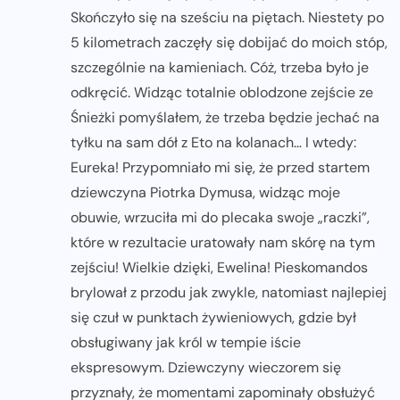
Skończyło się na sześciu na piętach. Niestety po
5 kilometrach zaczęły się dobijać do moich stóp,
szczególnie na kamieniach. Cóż, trzeba było je
odkręcić. Widząc totalnie oblodzone zejście ze
Śnieżki pomyślałem, że trzeba będzie jechać na
tyłku na sam dół z Eto na kolanach… I wtedy:
Eureka! Przypomniało mi się, że przed startem
dziewczyna Piotrka Dymusa, widząc moje
obuwie, wrzuciła mi do plecaka swoje „raczki”,
które w rezultacie uratowały nam skórę na tym
zejściu! Wielkie dzięki, Ewelina! Pieskomandos
brylował z przodu jak zwykle, natomiast najlepiej
się czuł w punktach żywieniowych, gdzie był
obsługiwany jak król w tempie iście
ekspresowym. Dziewczyny wieczorem się
przyznały, że momentami zapominały obsłużyć